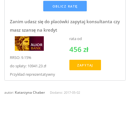
Zanim udasz się do placówki zapytaj konsultanta czy
masz szansę na kredyt
rata od
456 zł
RRSO: 9.15%
ZAPYTAJ
do spłaty: 10941.23 zł
Przykład reprezentatywny
autor:
Katarzyna Chaber
Dodano:
2017-05-02