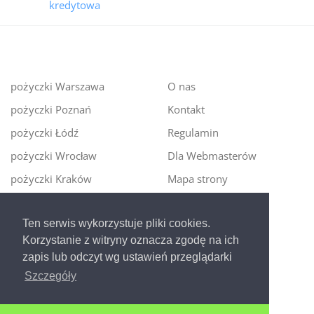
kredytowa
pożyczki Warszawa
O nas
pożyczki Poznań
Kontakt
pożyczki Łódź
Regulamin
pożyczki Wrocław
Dla Webmasterów
pożyczki Kraków
Mapa strony
pożyczki Gdańsk
Polityka cookies
pożyczki Kraków
Napisali o nas
Ten serwis wykorzystuje pliki cookies.
Korzystanie z witryny oznacza zgodę na ich
zapis lub odczyt wg ustawień przeglądarki
Digitalmoney.pl
Szczegóły
Nowa era szybkiego i bezpiecznego pożyczania!