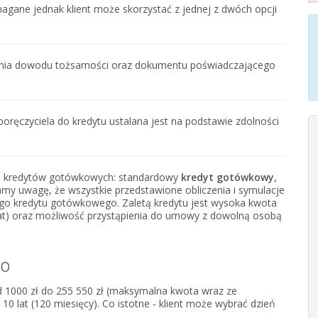
agane jednak klient może skorzystać z jednej z dwóch opcji
nia dowodu tożsamości oraz dokumentu poświadczającego
poręczyciela do kredytu ustalana jest na podstawie zdolności
nych kredytów gotówkowych: standardowy
kredyt gotówkowy
,
amy uwagę, że wszystkie przedstawione obliczenia i symulacje
wego kredytu gotówkowego. Zaletą kredytu jest wysoka kwota
0 lat) oraz możliwość przystąpienia do umowy z dowolną osobą
go
1000 zł do 255 550 zł (maksymalna kwota wraz ze
10 lat (120 miesięcy). Co istotne - klient może wybrać dzień