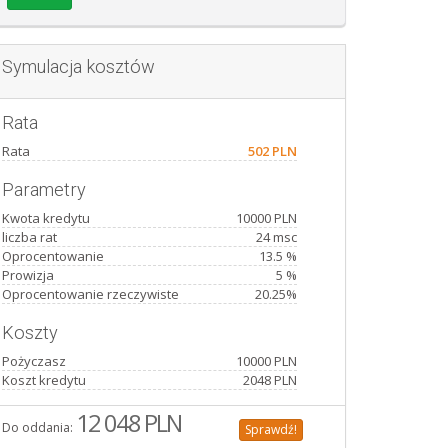
Symulacja kosztów
Rata
Rata
502 PLN
Parametry
Kwota kredytu
10000 PLN
liczba rat
24 msc
Oprocentowanie
13.5 %
Prowizja
5 %
Oprocentowanie rzeczywiste
20.25%
Koszty
Pożyczasz
10000 PLN
Koszt kredytu
2048 PLN
12 048 PLN
Do oddania:
Sprawdź!