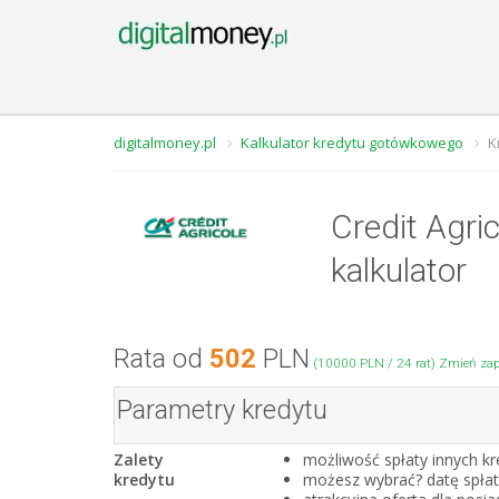
digitalmoney.pl
Kalkulator kredytu gotówkowego
K
Credit Agri
kalkulator
Rata od
502
PLN
(10000 PLN / 24 rat) Zmień zap
Parametry kredytu
Zalety
możliwość spłaty innych k
kredytu
możesz wybrać? datę spłaty