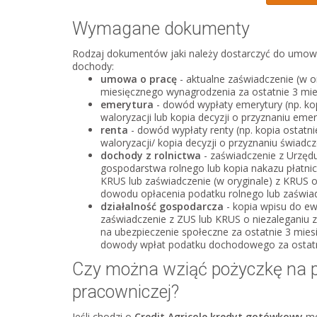
Wymagane dokumenty
Rodzaj dokumentów jaki należy dostarczyć do umowy k
dochody:
umowa o pracę
- aktualne zaświadczenie (w or
miesięcznego wynagrodzenia za ostatnie 3 mie
emerytura
- dowód wypłaty emerytury (np. kopi
waloryzacji lub kopia decyzji o przyznaniu emer
renta
- dowód wypłaty renty (np. kopia ostatni
waloryzacji/ kopia decyzji o przyznaniu świadcz
dochody z rolnictwa
- zaświadczenie z Urzędu
gospodarstwa rolnego lub kopia nakazu płatni
KRUS lub zaświadczenie (w oryginale) z KRUS o
dowodu opłacenia podatku rolnego lub zaświad
działalność gospodarcza
- kopia wpisu do ewi
zaświadczenie z ZUS lub KRUS o niezaleganiu 
na ubezpieczenie społeczne za ostatnie 3 mies
dowody wpłat podatku dochodowego za ostatn
Czy można wziąć pożyczkę na 
pracowniczej?
Jeśli chodzi o
Credit Agricole kredyt gotówkowy
mo