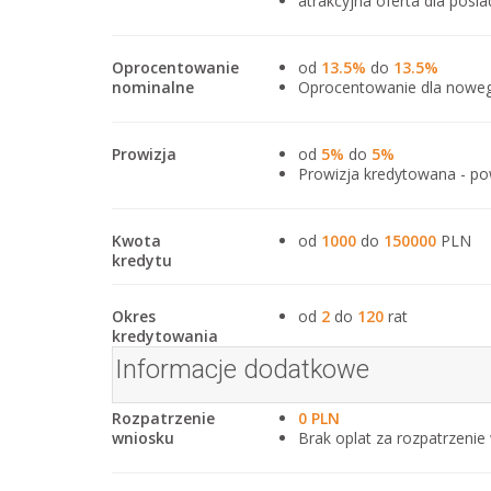
atrakcyjna oferta dla posia
Oprocentowanie
od
13.5%
do
13.5%
nominalne
Oprocentowanie dla nowego
Prowizja
od
5%
do
5%
Prowizja kredytowana - po
Kwota
od
1000
do
150000
PLN
kredytu
Okres
od
2
do
120
rat
kredytowania
Informacje dodatkowe
Rozpatrzenie
0 PLN
wniosku
Brak oplat za rozpatrzenie