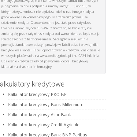
o kredyt gotówkowy, 2) masz konto w naszym banku lub otworzysz
je najpóźniej w dniu podpisania umowy kredytu, 3) w dniu, w
którym złożysz wniosek nie będziesz mieć u nas innego kredytu
gotówkowego lub konsolidacyjnego. Nie zapłacisz prowizji za
udzielenie kredytu. Oprocentowanie jest stałe przez cały okres
trwania umowy i wynosi 10,94%. Oznacza to, że Twoje raty nie
zmienią się przez cały okres kredytu pod warunkiem, że będziesz je
spłacać zgodnie z harmonogramem. Szczegóły w regulaminie
promocji, standardowe opłaty i prowizje w Tabeli opłat i prowizji dla
kredytów oraz konta i Tabeli oprocentowania kredytów. Znajdziesz je
w naszych placówkach, na www.credit-agricole.pl i na CA24 Infolinia.
Udzielenie kredytu zależy od pozytywnej decyzji kredytowej.
Materiał ma charakter informacyjny.
alkulatory kredytowe
Kalkulator kredytowy PKO BP
Kalkulator kredytowy Bank Millennium
Kalkulator kredytowy Alior Bank
Kalkulator kredytowy Credit Agricole
Kalkulator kredytowy Bank BNP Paribas