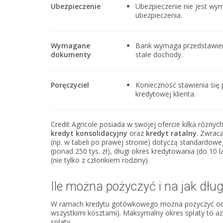
Ubezpieczenie
Ubezpieczenie nie jest wym
ubezpieczenia.
Wymagane
Bank wymaga przedstawie
dokumenty
stałe dochody.
Poręczyciel
Konieczność stawienia się 
kredytowej klienta.
Credit Agricole posiada w swojej ofercie kilka róż
kredyt konsolidacyjny
oraz
kredyt ratalny
. Zwrac
(np. w tabeli po prawej stronie) dotyczą standardo
(ponad 250 tys. zł), długi okres kredytowania (do 1
(nie tylko z członkiem rodziny).
Ile można pożyczyć i na jak dłu
W ramach kredytu gotówkowego można pożyczyć od 
wszystkimi kosztami). Maksymalny okres spłaty to aż 
spłaty.