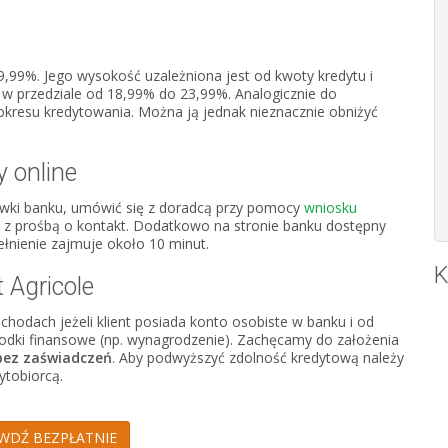
,99%. Jego wysokość uzależniona jest od kwoty kredytu i
 w przedziale od 18,99% do 23,99%. Analogicznie do
okresu kredytowania. Można ją jednak nieznacznie obniżyć
y online
cówki banku, umówić się z doradcą przy pomocy
wniosku
ms z prośbą o kontakt. Dodatkowo na stronie banku dostępny
ełnienie zajmuje około 10 minut.
K
 Agricole
hodach jeżeli klient posiada konto osobiste w banku i od
odki finansowe (np. wynagrodzenie). Zachęcamy do założenia
bez zaświadczeń
. Aby podwyższyć zdolność kredytową należy
ytobiorcą.
WDŹ BEZPŁATNIE