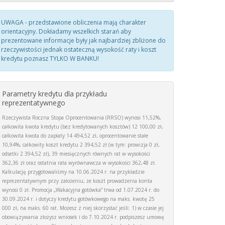
UWAGA - przedstawione obliczenia mają charakter
orientacyjny. Dokładamy wszelkich starań aby
prezentowane informacje były jak najbardziej zbliżone do
rzeczywistości jednak ostateczną wysokość raty i koszt
kredytu poznasz TYLKO W BANKU!
Parametry kredytu dla przykładu
reprezentatywnego
Rzeczywista Roczna Stopa Oprocentowania (RRSO) wynosi 11,52%,
całkowita kwota kredytu (bez kredytowanych kosztów) 12 100,00 zł,
całkowita kwota do zapłaty 14 494,52 zł, oprocentowanie stałe
10,94%, całkowity koszt kredytu 2 394,52 zł (w tym: prowizja 0 zł,
odsetki 2 394,52 zł), 39 miesięcznych równych rat w wysokości
362,36 zł oraz ostatnia rata wyrównawcza w wysokości 362,48 zł.
Kalkulację przygotowaliśmy na 10.06.2024 r. na przykładzie
reprezentatywnym przy założeniu, że koszt prowadzenia konta
wynosi 0 zł. Promocja „Wakacyjna gotówka” trwa od 1.07.2024 r. do
30.09.2024 r. i dotyczy kredytu gotówkowego na maks. kwotę 25
000 zł, na maks. 60 rat. Możesz z niej skorzystać jeśli: 1) w czasie jej
obowiązywania złożysz wniosek i do 7.10.2024 r. podpiszesz umowę