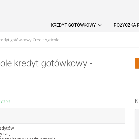
KREDYT GOTÓWKOWY
POŻYCZKA 
redyt gotówkowy Credit Agricole
cole kredyt gotówkowy -
K
ytanie
redytów
 rat,