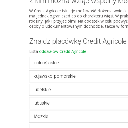
Z kim można wziąć wspólny kre
W Credit Agricole istnieje możliwość złożenia wnios
ma jednak ograniczeń co do charakteru więzi. W pra
rodziny, jak i przyjaciółmi. Na dodatek w celu podw
osoby o udokumentowanym dochodzie, także w form
Znajdz placówkę Credit Agricole
Lista
oddziałów Credit Agricole
dolnośląskie
kujawsko-pomorskie
lubelskie
lubuskie
łódzkie