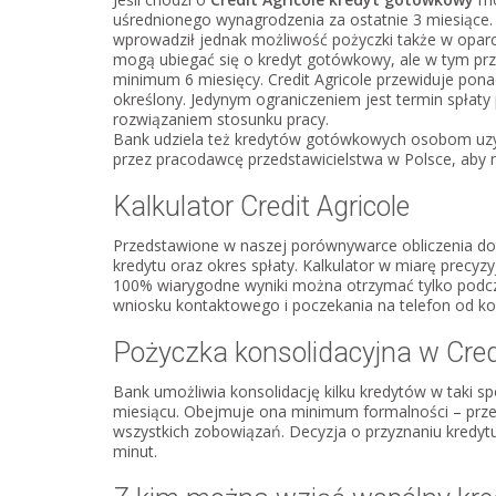
uśrednionego wynagrodzenia za ostatnie 3 miesiące
wprowadził jednak możliwość pożyczki także w oparc
mogą ubiegać się o kredyt gotówkowy, ale w tym p
minimum 6 miesięcy. Credit Agricole przewiduje pon
określony. Jedynym ograniczeniem jest termin spłaty
rozwiązaniem stosunku pracy.
Bank udziela też kredytów gotówkowych osobom uzy
przez pracodawcę przedstawicielstwa w Polsce, aby 
Kalkulator Credit Agricole
Przedstawione w naszej porównywarce obliczenia do
kredytu oraz okres spłaty. Kalkulator w miarę precyzy
100% wiarygodne wyniki można otrzymać tylko podcz
wniosku kontaktowego i poczekania na telefon od ko
Pożyczka konsolidacyjna w Credi
Bank umożliwia konsolidację kilku kredytów w taki spo
miesiącu. Obejmuje ona minimum formalności – przeds
wszystkich zobowiązań. Decyzja o przyznaniu kredy
minut.