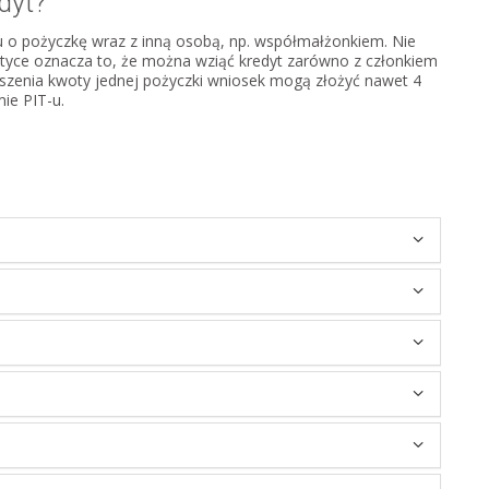
dyt?
ku o pożyczkę wraz z inną osobą, np. współmałżonkiem. Nie
ktyce oznacza to, że można wziąć kredyt zarówno z członkiem
yższenia kwoty jednej pożyczki wniosek mogą złożyć nawet 4
ie PIT-u.