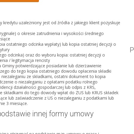
redytu uzależniony jest od źródła z jakiego klient pozyskuje
yginale) o okresie zatrudnienia i wysokości średniego
siące
a ostatniego odcinka wypłaty) lub kopia ostatniej decyzji o
P
ytury
ego odcinka) oraz do wyboru kopia: ostatniej decyzji o
enia / legitymacja rencisty
 Gminy potwierdzające posiadanie lub dzierżawienie
czego do tego kopia ostatniego dowodu opłacenia składki
 niezaleganiu ze składkami, ostatni dokument to kopia
czenie o niezaleganiu z opłatami podatku rolnego
dencji działalności gospodarczej lub odpis z KRS,
ze składkami do tego dowody wpłat do ZUS lub KRUS składek
iące lub zaświadczenie z US o niezaleganiu z podatkami lub
ie 3 miesiące.
podstawie innej formy umowy
żna otrzymać na podstawie m.in. umowy o pracę i