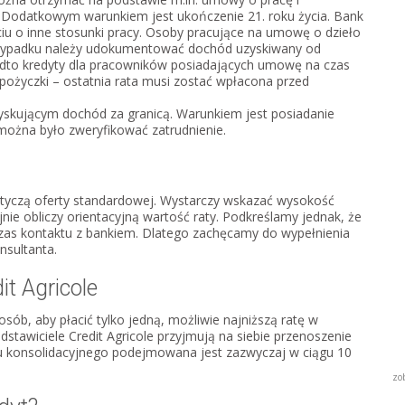
. Dodatkowym warunkiem jest ukończenie 21. roku życia. Bank
iu o inne stosunki pracy. Osoby pracujące na umowę o dzieło
rzypadku należy udokumentować dochód uzyskiwany od
adto kredyty dla pracowników posiadających umowę na czas
 pożyczki – ostatnia rata musi zostać wpłacona przed
skującym dochód za granicą. Warunkiem jest posiadanie
można było zweryfikować zatrudnienie.
tyczą oferty standardowej. Wystarczy wskazać wysokość
jnie obliczy orientacyjną wartość raty. Podkreślamy jednak, że
as kontaktu z bankiem. Dlatego zachęcamy do wypełnienia
nsultanta.
t Agricole
sób, aby płacić tylko jedną, możliwie najniższą ratę w
tawiciele Credit Agricole przyjmują na siebie przenoszenie
tu konsolidacyjnego podejmowana jest zazwyczaj w ciągu 10
zo