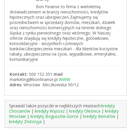
Bon Finanse to firma z wieloletnią
doświadczeniem w branży nieruchomości, kredytów
hipotecznych oraz ubezpieczeń.Zajmujemy się
pośrednictwem w sprzedaży domów, mieszkań, działek
oraz nieruchomości komercyjnych na terenie dolnego
śląska z rynku pierwotnego oraz wtórnego. W Naszej
ofercie znajdują się kredyty hipoteczne, gotówkowe,
konsolidacyjne - wszystkich czołowych
banków.Ubezpieczenia mieszkań - dla klientów korzystne
rabaty, ubezpieczenia na życie, wypadkowe, emerytalne,
komunikacyjne
Kontakt:
500 152 351
mail
:
marketing@bonfinanse.pl
WWW
Adres:
Wrocław Kleczkowska 50/12
Sprawdź także pożyczki w najbliższych miastach:
kredyty
Chocianów
|
kredyty Wąsosz
|
kredyty Oleśnica
|
kredyty
Wrocław
|
kredyty Boguszów-Gorce
|
kredyty Bierutów
|
kredyty Złotoryja
|