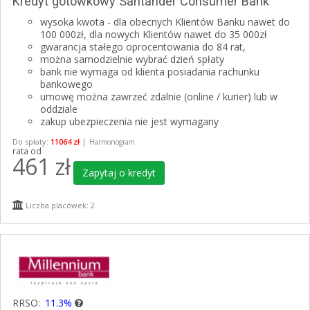
Kredyt gotówkowy Santander Consumer Bank
wysoka kwota - dla obecnych Klientów Banku nawet do
100 000zł, dla nowych Klientów nawet do 35 000zł
gwarancja stałego oprocentowania do 84 rat,
można samodzielnie wybrać dzień spłaty
bank nie wymaga od klienta posiadania rachunku
bankowego
umowę można zawrzeć zdalnie (online / kurier) lub w
oddziale
zakup ubezpieczenia nie jest wymagany
Do spłaty:
11064 zł
|
Harmonogram
rata od
461
zł
Zapytaj o kredyt
Liczba placówek: 2
RRSO:
11.3%