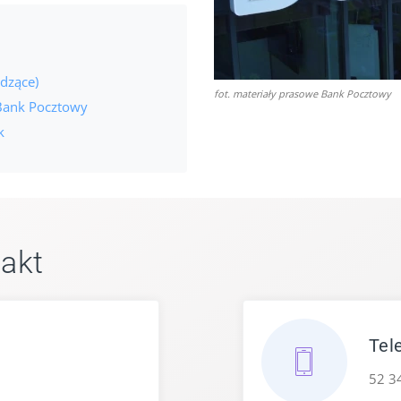
dzące)
fot. materiały prasowe Bank Pocztowy
Bank Pocztowy
k
akt
Tele
52 3