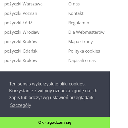
pożyczki Warszawa
O nas
pożyczki Poznań
Kontakt
pożyczki Łódź
Regulamin
pożyczki Wrocław
Dla Webmasterów
pożyczki Kraków
Mapa strony
pożyczki Gdańsk
Polityka cookies
pożyczki Kraków
Napisali o nas
Digitalmoney.pl
Ten serwis wykorzystuje pliki cookies.
Ekspert kredytowy online
- nowa era szybkiego i
Korzystanie z witryny oznacza zgodę na ich
bezpiecznego pożyczania!
zapis lub odczyt wg ustawień przeglądarki
Szczegóły
Ok - zgadzam się