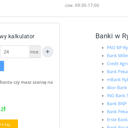
czw. 09:30-17:00
Banki w R
wy kalkulator
PKO BP Ry
mce
Bank Mill
Credit Agr
Bank Pekao
mBank Ry
ltanta czy masz szansę na
Alior Bank
ING Bank 
Bank BNP 
zł
Bank Pekao
Erste Bank
PYTAJ
Bank Pocz