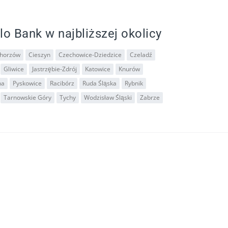
lo Bank w najbliższej okolicy
horzów
Cieszyn
Czechowice-Dziedzice
Czeladź
Gliwice
Jastrzębie-Zdrój
Katowice
Knurów
na
Pyskowice
Racibórz
Ruda Śląska
Rybnik
Tarnowskie Góry
Tychy
Wodzisław Śląski
Zabrze