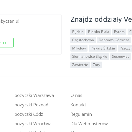
Znajdz oddziały Ve
ożyczaniu!
Będzin
Bielsko-Biała
Bytom
C
Częstochowa
Dąbrowa Górnicza
 >>
Mikołów
Piekary Śląskie
Pszczy
Siemianowice Śląskie
Sosnowiec
Zawiercie
Żory
pożyczki Warszawa
O nas
pożyczki Poznań
Kontakt
i
pożyczki Łódź
Regulamin
pożyczki Wrocław
Dla Webmasterów