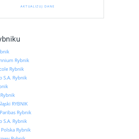
AKTUALIZUJ DANE
ybniku
bnik
ennium Rybnik
icole Rybnik
 S.A. Rybnik
bnik
 Rybnik
Śląski RYBNIK
Paribas Rybnik
 S.A. Rybnik
 Polska Rybnik
towy Rybnik