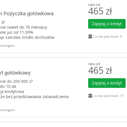
rata od
465
zł
um Pożyczka gotówkowa
 zł
Zapytaj o kredyt
esie nawet do 70 miesięcy
nie już od 11,99%
Liczba placówek: 9
uje szerokie źródło dochodów
rmonogram
rata od
465
zł
dyt gotówkowy
cie do 200 000 z?
Zapytaj o kredyt
do 10 lat
ja kredytowa
Liczba placówek: 17
że bez przedstawiania zaświadczenia
rmonogram