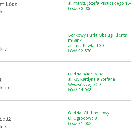
al. marsz. Józefa Piłsudskiego 15
um Łódź
Łódź 90-306
k: 9
Bankowy Punkt Obsługi Klienta
mBank
al. Jana Pawła II 30
k: 7
Łódź 92-570
Oddział Alior Bank
al. Ks. Kardynała Stefana
ź
Wyszyńskiego 29
k: 19
Łódź 94-048
Oddział Citi Handlowy
ul. Ogrodowa 8
 Łódź
Łódź 91-062
k: 4