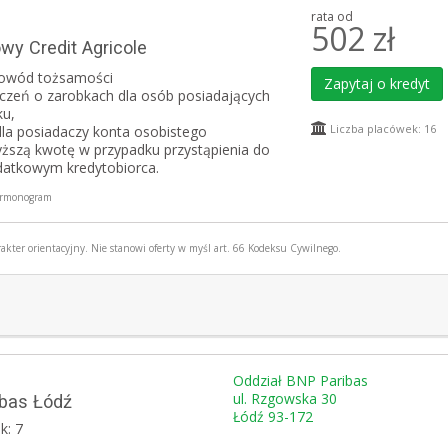
rata od
502
zł
wy Credit Agricole
owód tożsamości
Zapytaj o kredyt
czeń o zarobkach dla osób posiadających
ku,
Liczba placówek: 16
dla posiadaczy konta osobistego
ższą kwotę w przypadku przystąpienia do
datkowym kredytobiorca.
rmonogram
akter orientacyjny. Nie stanowi oferty w myśl art. 66 Kodeksu Cywilnego.
Oddział BNP Paribas
ul. Rzgowska 30
bas Łódź
Łódź 93-172
k: 7