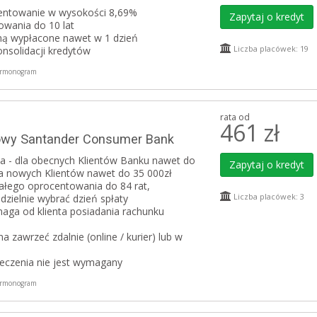
centowanie w wysokości 8,69%
Zapytaj o kredyt
owania do 10 lat
ną wypłacone nawet w 1 dzień
Liczba placówek: 19
nsolidacji kredytów
rmonogram
rata od
461
zł
owy Santander Consumer Bank
 - dla obecnych Klientów Banku nawet do
Zapytaj o kredyt
la nowych Klientów nawet do 35 000zł
ałego oprocentowania do 84 rat,
Liczba placówek: 3
ielnie wybrać dzień spłaty
aga od klienta posiadania rachunku
zawrzeć zdalnie (online / kurier) lub w
eczenia nie jest wymagany
rmonogram