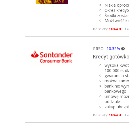
Niskie opro
Okres kredyt
Środki zosta
Możliwość ko
Do spłaty:
11064 zł
|
Ha
RRSO:
10.35%
Kredyt gotówk
wysoka kwota
100 000zł, d
gwarancja st
można samodz
bank nie wym
bankowego
umowę można 
oddziale
zakup ubezpi
Do spłaty:
11064 zł
|
Ha