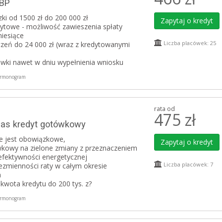
 BP
ki od 1500 zł do 200 000 zł
Zapytaj o kredyt
ytowe - możliwość zawieszenia spłaty
iesiące
Liczba placówek: 25
zeń do 24 000 zł (wraz z kredytowanymi
wki nawet w dniu wypełnienia wniosku
rmonogram
rata od
475
zł
bas kredyt gotówkowy
e jest obowiązkowe,
Zapytaj o kredyt
wkowy na zielone zmiany z przeznaczeniem
fektywności energetycznej
Liczba placówek: 7
ezmienności raty w całym okresie
a
wota kredytu do 200 tys. z?
rmonogram