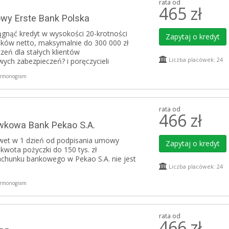
rata od
465
zł
wy Erste Bank Polska
gnąć kredyt w wysokości 20-krotności
Zapytaj o kredyt
ków netto, maksymalnie do 300 000 zł
zeń dla stałych klientów
Liczba placówek: 24
ych zabezpieczeń? i poręczycieli
rmonogram
rata od
466
zł
wkowa Bank Pekao S.A.
wet w 1 dzień od podpisania umowy
Zapytaj o kredyt
wota pożyczki do 150 tys. zł
achunku bankowego w Pekao S.A. nie jest
Liczba placówek: 24
rmonogram
rata od
466
zł