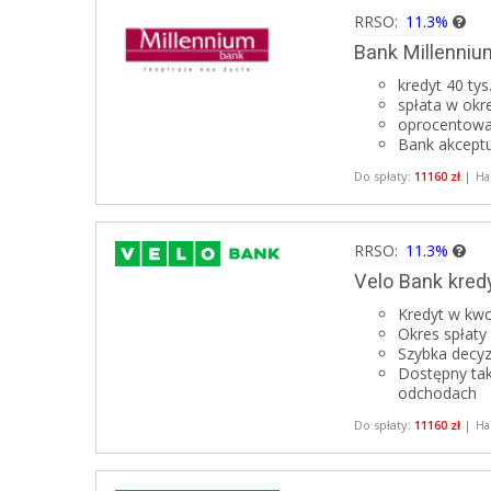
RRSO:
11.3%
Bank Millenni
kredyt 40 tys.
spłata w okr
oprocentowa
Bank akcept
Do spłaty:
11160 zł
|
Ha
RRSO:
11.3%
Velo Bank kre
Kredyt w kwo
Okres spłaty 
Szybka decyz
Dostępny tak
odchodach
Do spłaty:
11160 zł
|
Ha