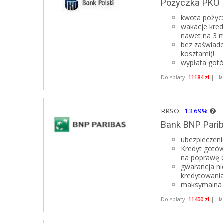
Pożyczka PKO
kwota pożycz
wakacje kred
nawet na 3 m
bez zaświadc
kosztami)!
wypłata gotó
Do spłaty:
11184 zł
|
Ha
RRSO:
13.69%
Bank BNP Pari
ubezpieczeni
Kredyt gotó
na poprawę e
gwarancja ni
kredytowani
maksymalna k
Do spłaty:
11400 zł
|
Ha