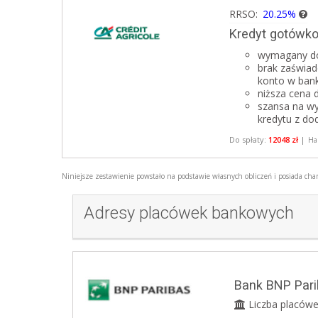
RRSO:
20.25%
Kredyt gotówko
wymagany d
brak zaświad
konto w ban
niższa cena 
szansa na wy
kredytu z do
Do spłaty:
12048 zł
|
Ha
Niniejsze zestawienie powstało na podstawie własnych obliczeń i posiada char
Adresy placówek bankowych
Bank BNP Pari
Liczba placówe