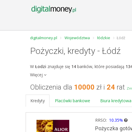
digitalmoney.pl
Województwa
łódzkie
Łódź
Pożyczki, kredyty - Łódź
W
Łodzi
znajduje się
14
banków, które posiadają
13
Więcej
Obliczenia dla
10000
zł i
24
rat
Zmi
Kredyty
Placówki bankowe
Biura kredytowa
RRSO:
10.35%
Pożyczka gotó