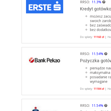
RRSO:
11.3%
Kredyt gotówko
możesz zacią
swoich zarob
bez zaświadc
bez dodatkow
Do spłaty:
11160 zł
|
Ha
RRSO:
11.54%
Pożyczka gotó
pieniądze na
maksymalna k
posiadanie r
wymagane
Do spłaty:
11184 zł
|
Ha
RRSO:
11.54%