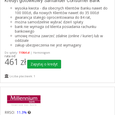
Kredyt gotówkowy Santander Consumer Bank
wysoka kwota - dla obecnych Klientów Banku nawet do
100 000zł, dla nowych Klientów nawet do 35 000zł
gwarancja stałego oprocentowania do 84 rat,
można samodzielnie wybrać dzień spłaty
bank nie wymaga od klienta posiadania rachunku
bankowego
umowę można zawrzeć zdalnie (online / kurier) lub w
oddziale
zakup ubezpieczenia nie jest wymagany
Do spłaty:
11064 zł
|
Harmonogram
rata od
461
zł
Zapytaj o kredyt
Liczba placówek: 1
RRSO:
11.3%