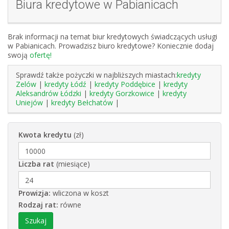
Biura kredytowe w Pabianicach
Brak informacji na temat biur kredytowych świadczących usługi
w Pabianicach. Prowadzisz biuro kredytowe? Koniecznie dodaj
swoją
ofertę!
Sprawdź także pożyczki w najbliższych miastach:
kredyty
Zelów
|
kredyty Łódź
|
kredyty Poddębice
|
kredyty
Aleksandrów Łódzki
|
kredyty Gorzkowice
|
kredyty
Uniejów
|
kredyty Bełchatów
|
Kwota kredytu
(zł)
Liczba rat
(miesiące)
Prowizja:
wliczona w koszt
Rodzaj rat:
równe