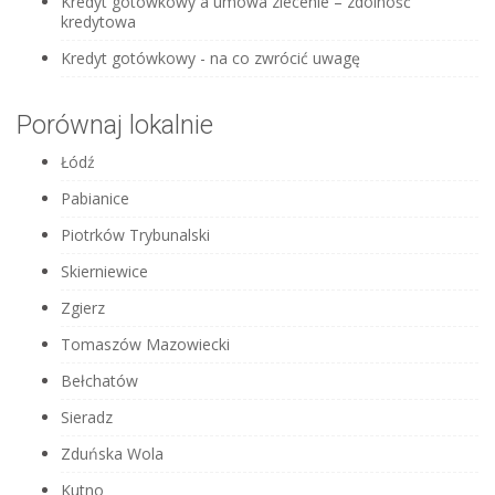
Kredyt gotówkowy a umowa zlecenie – zdolność
kredytowa
Kredyt gotówkowy - na co zwrócić uwagę
Porównaj lokalnie
Łódź
Pabianice
Piotrków Trybunalski
Skierniewice
Zgierz
Tomaszów Mazowiecki
Bełchatów
Sieradz
Zduńska Wola
Kutno