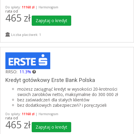
Do spłaty:
11160 zł
|
Harmonogram
rata od
465
zł
Zapytaj o kredyt
Liczba placówek: 1
RRSO:
11.3%
Kredyt gotówkowy Erste Bank Polska
możesz zaciągnąć kredyt w wysokości 20-krotności
swoich zarobków netto, maksymalnie do 300 000 zł
bez zaświadczeń dla stałych klientów
bez dodatkowych zabezpieczeń? i poręczycieli
Do spłaty:
11160 zł
|
Harmonogram
rata od
465
zł
Zapytaj o kredyt