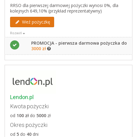
Weryfikowane bazy
RRSO dla pierwszej darmowej pożyczki wynosi 0%, dla
BIG Infomonitor
kolejnych 649,10% (przykład reprezentatywny)
ERIF
Krajowy Rejestr Długów
Weź pożyczkę
Rozwiń
PROMOCJA - pierwsza darmowa pożyczka do
3000 zł
Zalety
pierwsza darmowa pożyczka do 3000 zł,
maksymalna kwota pożyczki - 5000 zł,
możliwość przesunięcia terminu spłaty dla pierwszej
pożyczki - dwukrotnie, dla kolejnych pożyczek - jeden
raz
Lendon.pl
Weź pożyczkę i zarabiaj - program poleceń (30 zł za
Kwota pożyczki
pozyskanie nowego klienta dla Vivus)
od
100 zł
do
5000
zł
Wady
Okres pożyczki
od
5
do
40
dni
weryfikacja BIK, BIG Infomonitor, KRD, ERIF