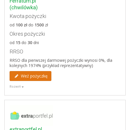
Ferratum.pl
Wady
(chwilówka)
Kwota pożyczki
pracuje tylko od poniedziałku do piątku
wysoka dolna granica wieku pożyczkobiorcy (od 20
od
100 zł
do
1500
zł
lat)
Okres pożyczki
weryfikuje bazy dłużników
od
15
do
30
dni
Weryfikowane bazy
RRSO
Biuro Informacji Kredytowej
RRSO dla pierwszej darmowej pożyczki wynosi 0%, dla
BIG Infomonitor
kolejnych 1974% (przykład reprezentatywny)
ERIF
Krajowy Rejestr Długów
Weź pożyczkę
Rozwiń
Zalety
darmowa pożyczka do 1500 zł na 30 dni
biuro obsługi klienta pracuje 24/7
bez formalności (wymagany telefon i rachunek
bankowy)
extraportfel.pl