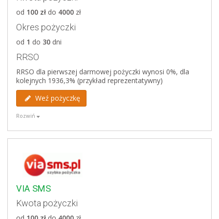
cały proces przebiega online - bez wychodzenia z
od
100 zł
do
4000
zł
domu
Okres pożyczki
od
1
do
30
dni
Wady
RRSO
brak pierwszej darmowej pożyczki,
RRSO dla pierwszej darmowej pożyczki wynosi 0%, dla
weryfikacja w BIK
kolejnych 1936,3% (przykład reprezentatywny)
Weź pożyczkę
Weryfikowane bazy
Biuro Informacji Kredytowej
Rozwiń
BIG Infomonitor
Zalety
ERIF
Krajowy Rejestr Długów
darmowa pierwsza pożyczka do kwoty 1000 zł,
wysoka górna granica wieku kredytobiorcy - 76 lat,
biuro obsługi klienta pracuje przez cały tydzień od
7:00 do 23:00
VIA SMS
Kwota pożyczki
Wady
od
100 zł
do
4000
zł