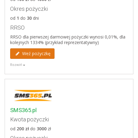
weryfikacja klientów w KRD, BIG Infomonitor oraz
Okres pożyczki
ERIF
dolna granica wieku pożyczkobiorcy to 20 lat
od
1
do
30
dni
RRSO
Weryfikowane bazy
RRSO dla pierwszej darmowej pożyczki wynosi 0,01%, dla
BIG Infomonitor
kolejnych 1334% (przykład reprezentatywny)
ERIF
Krajowy Rejestr Długów
Weź pożyczkę
Rozwiń
Zalety
pierwsza pożyczka do 1500 zł za darmo,
program lojalnościowy dla klientów korzystających
regularnie z oferty VIASMS,
program poleceń "Zaproś Znajomych" w którym
można otrzymać 50 zł za polecenie pożyczki
SMS365.pl
Kwota pożyczki
Wady
od
200 zł
do
3000
zł