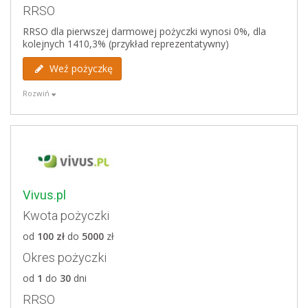
brak pierwszej darmowej pożyczki,
RRSO
RRSO dla pierwszej darmowej pożyczki wynosi 0%, dla
kolejnych 1410,3% (przykład reprezentatywny)
Weryfikowane bazy
BIG Infomonitor
Weź pożyczkę
Krajowy Rejestr Długów
Rozwiń
Zalety
darmowa pierwsza pożyczka do kwoty 1000 zł,
wysoka górna granica wieku kredytobiorcy - 76 lat,
biuro obsługi klienta pracuje przez cały tydzień od
7:00 do 23:00
Vivus.pl
Kwota pożyczki
Wady
od
100 zł
do
5000
zł
weryfikacja klientów w KRD, BIG Infomonitor oraz
Okres pożyczki
ERIF
dolna granica wieku pożyczkobiorcy to 20 lat
od
1
do
30
dni
RRSO