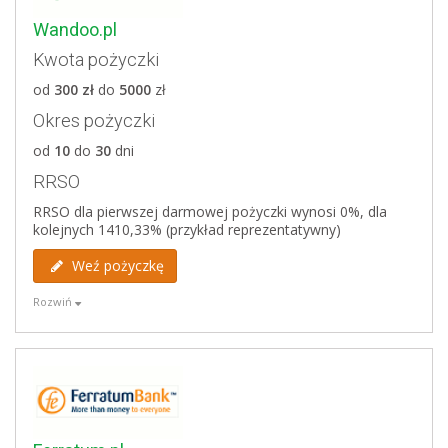
21:00),
weryfikacja w bazach dłużników: BIK, KRD, ERIF, BIG
Wandoo.pl
Infomonitor
Kwota pożyczki
od
300 zł
do
5000
zł
Wady
Okres pożyczki
nie pożyczają osobom powyżej 70 i poniżej 20 roku
od
10
do
30
dni
życia,
weryfikacja w bazach dłużników: BIK, KRD, ERIF, BIG
RRSO
Infomonitor
RRSO dla pierwszej darmowej pożyczki wynosi 0%, dla
kolejnych 1410,33% (przykład reprezentatywny)
Weryfikowane bazy
Weź pożyczkę
Biuro Informacji Kredytowej
BIG Infomonitor
Rozwiń
ERIF
Zalety
Krajowy Rejestr Długów
pierwsza pożyczka do 2500 zł za darmo
możliwość przedłużenia terminu spłaty
maksymalna kwota pożyczki do 5000 zł