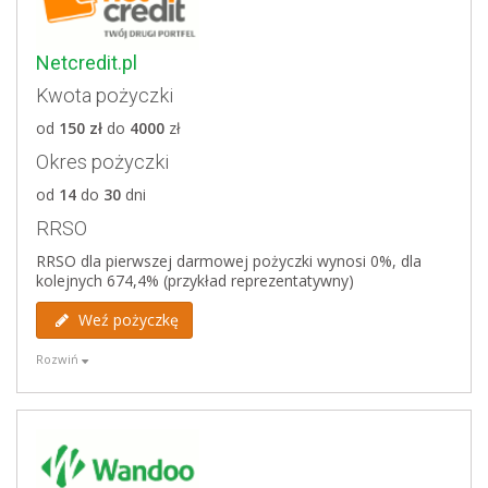
Netcredit.pl
Kwota pożyczki
od
150 zł
do
4000
zł
Okres pożyczki
od
14
do
30
dni
RRSO
RRSO dla pierwszej darmowej pożyczki wynosi 0%, dla
kolejnych 674,4% (przykład reprezentatywny)
Weź pożyczkę
Rozwiń
Zalety
pierwsza pożyczka do 2000 zł za darmo,
długi czas pracy (wnioski weryfikowane są także
podczas weekendów (sobota- niedziela od 7:00 do