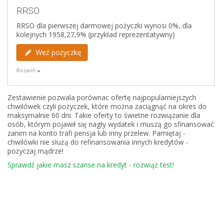
wysoka dolna granica wieku pożyczkobiorcy - 20 lat
RRSO
RRSO dla pierwszej darmowej pożyczki wynosi 0%, dla
kolejnych 1958,27,9% (przykład reprezentatywny)
Weryfikowane bazy
Biuro Informacji Kredytowej
Weź pożyczkę
BIG Infomonitor
ERIF
Rozwiń
Krajowy Rejestr Długów
Zalety
Zestawienie pozwala porównac ofertę najpopularniejszych
chwilówek czyli pożyczek, które można zaciągnąć na okres do
pierwsza darmowa pożyczka do 2500 zł
maksymalnie 60 dni. Takie oferty to świetne rozwiązanie dla
rozpatruje wnioski od studentów i osób
osób, którym pojawił się nagły wydatek i muszą go sfinansować
bezrobotnych
zanim na konto trafi pensja lub inny przelew. Pamiętaj -
nie wymaga dodatkowych zabezpieczeń
chwilówki nie służą do refinansowania innych kredytów -
pożyczaj mądrze!
Wady
Sprawdź jakie masz szanse na kredyt - rozwiąż test!
BOK nie pracuje w soboty i niedziele
wysoka dolna granica akceptowalnego wieku - 23
lata
weryfikuje bazę dłużników BIG