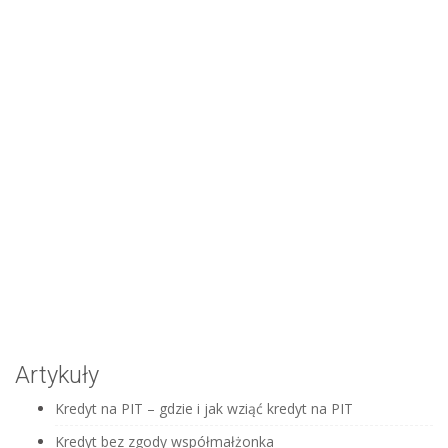
Weryfikowane bazy
BIG Infomonitor
Artykuły
Kredyt na PIT – gdzie i jak wziąć kredyt na PIT
Kredyt bez zgody współmałżonka