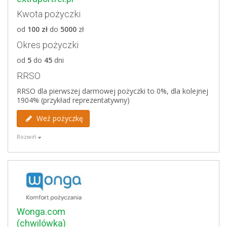
Kwota pożyczki
Wady
od
100 zł
do
5000
zł
wysoka dolna granica wieku (20 lat)
Okres pożyczki
weryfikacja baz dłużników: ERIF oraz KRD
od
5
do
45
dni
Weryfikowane bazy
RRSO
ERIF
RRSO dla pierwszej darmowej pożyczki to 0%, dla kolejnej
Krajowy Rejestr Długów
1904% (przykład reprezentatywny)
Weź pożyczkę
Rozwiń
Zalety
darmowa pożyczka do 2000 zł
długi okres kredytowania - 45 dni
biuro obsługi pracuje również w weekendy
Wonga.com
Wady
(chwilówka)