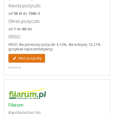
Kwota pożyczki
weryfikacja bez dłużników
osoby starsze niż 70 lat nie mają szansy na pożyczkę
od
50 zł
do
1500
zł
Okres pożyczki
Weryfikowane bazy
od
1
do
60
dni
Biuro Informacji Kredytowej
RRSO
BIG Infomonitor
ERIF
RRSO dla pierwszej pożyczki 4,12%, dla kolejnej 16,21%
Krajowy Rejestr Długów
(przykład reprezentatywny)
Weź pożyczkę
Rozwiń
Zalety
niski koszt pierwszej pożyczki do 1500 zł na 60 dni to
tylko 10 zł
formalności 100% online,
w przypadku wcześniejszej spłaty klient ponosi
niższe koszty,
Filarum
możliwość uczestniczenia w "Programie korzyści" w
Kwota pożyczki
którym każda kolejna pożyczka jest tańsza