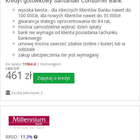
Kredyt gotówkowy Santander Consumer Bank
wysoka kwota - dla obecnych Klientów Banku nawet do
100 000zł, dla nowych Klientów nawet do 35 000zł
gwarancja stałego oprocentowania do 84 rat,
można samodzielnie wybrać dzień spłaty
bank nie wymaga od klienta posiadania rachunku
bankowego
umowę można zawrzeć zdalnie (online / kurier) lub w
oddziale
zakup ubezpieczenia nie jest wymagany
Do spłaty:
11064 zł
|
Harmonogram
rata od
461
zł
Zapytaj o kredyt
Liczba placówek: 2
RRSO:
11.3%