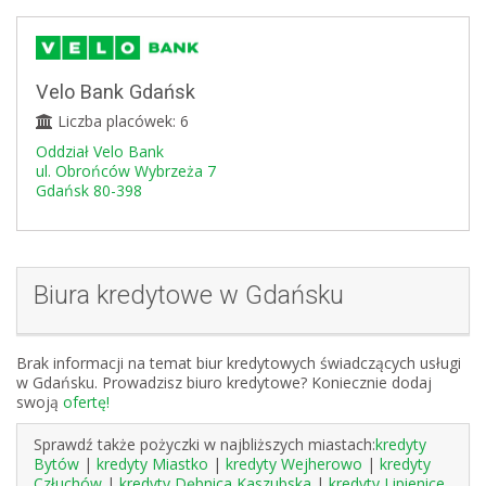
Velo Bank Gdańsk
Liczba placówek: 6
Oddział Velo Bank
ul. Obrońców Wybrzeża 7
Gdańsk 80-398
Biura kredytowe w Gdańsku
Brak informacji na temat biur kredytowych świadczących usługi
w Gdańsku. Prowadzisz biuro kredytowe? Koniecznie dodaj
swoją
ofertę!
Sprawdź także pożyczki w najbliższych miastach:
kredyty
Bytów
|
kredyty Miastko
|
kredyty Wejherowo
|
kredyty
Człuchów
|
kredyty Dębnica Kaszubska
|
kredyty Lipienice