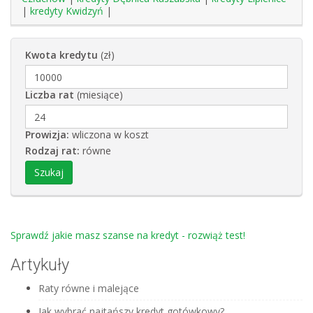
|
kredyty Kwidzyń
|
Kwota kredytu
(zł)
Liczba rat
(miesiące)
Prowizja:
wliczona w koszt
Rodzaj rat:
równe
Sprawdź jakie masz szanse na kredyt - rozwiąż test!
Artykuły
Raty równe i malejące
Jak wybrać najtańszy kredyt gotówkowy?