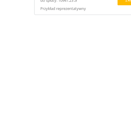
do spłaty: 10941.23 zł
ZA
Przykład reprezentatywny