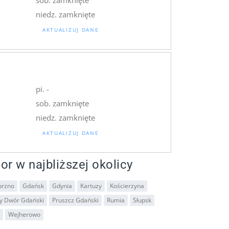
niedz. zamknięte
AKTUALIZUJ DANE
pi. -
sob. zamknięte
niedz. zamknięte
AKTUALIZUJ DANE
or w najbliższej okolicy
brzno
Gdańsk
Gdynia
Kartuzy
Kościerzyna
y Dwór Gdański
Pruszcz Gdański
Rumia
Słupsk
Wejherowo