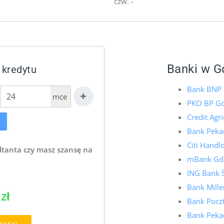
czw. -
Banki w G
 kredytu
Bank BNP 
mce
PKO BP G
Credit Agr
Bank Peka
Citi Hand
ltanta czy masz szansę na
mBank Gd
ING Bank 
Bank Mill
zł
Bank Pocz
Bank Peka