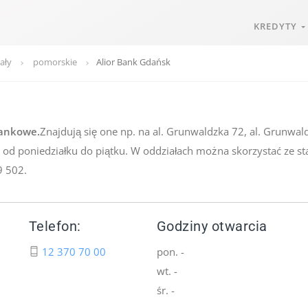
KREDYTY
ały
pomorskie
Alior Bank Gdańsk
bankowe.
Znajdują się one np. na al. Grunwaldzka 72, al. Grunwaldz
e od poniedziałku do piątku. W oddziałach można skorzystać ze s
9 502.
Telefon:
Godziny otwarcia
12 370 70 00
pon. -
wt. -
śr. -