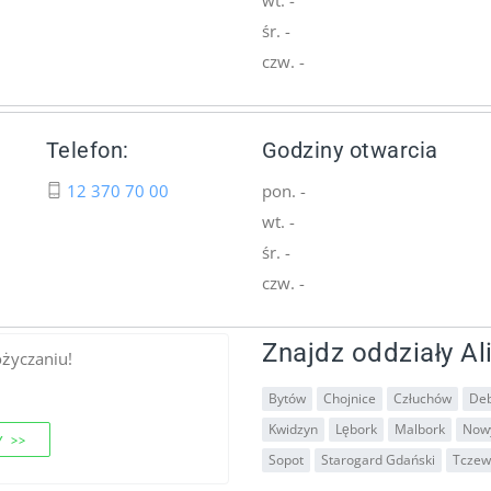
śr. -
czw. -
Telefon:
Godziny otwarcia
12 370 70 00
pon. -
wt. -
śr. -
czw. -
Znajdz oddziały Ali
ożyczaniu!
Bytów
Chojnice
Człuchów
De
Kwidzyn
Lębork
Malbork
Now
 >>
Sopot
Starogard Gdański
Tczew