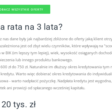
OBACZ WSZYSTKIE OFERTY
ka rata na 3 lata?
nas dane były jak najbardziej zbliżone do oferty jaką klient otr
zależniona jest od zbyt wielu czynników, które wpływają na "sco
nta w BIK (im lepszy tym lepiej), wiek, wysokość osiąganych docho
zpieczenia lub innego produktu bankowego.
600 zł do 750 zł. Naturalnie im dłuższy okres kredytowania tym r
ty kredytu. Warto więc dobierać okres kredytowania do indywidua
nsowa - warto nadpłacić pożyczkę. Nadpłata kredytu jest wygodna,
k ani prowizji od spłacanego wcześniej kapitału.
20 tys. zł