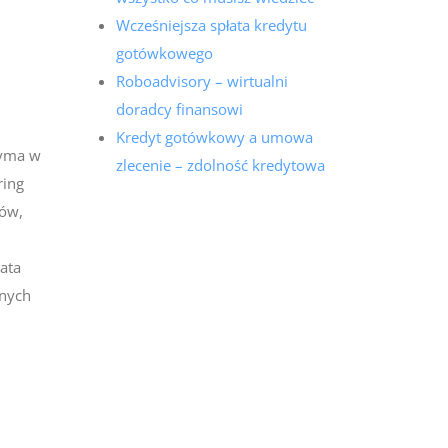
Wcześniejsza spłata kredytu
gotówkowego
Roboadvisory – wirtualni
doradcy finansowi
Kredyt gotówkowy a umowa
zyma w
zlecenie – zdolność kredytowa
ring
dów,
ata
lnych