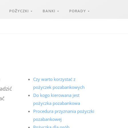
POŻYCZKI
BANKI
PORADY
m
Czy warto korzystać z
pożyczek pozabankowych
wadzić
Do kogo kierowana jest
ać
pożyczka pozabankowa
Procedura przyznania pożyczki
pozabankowej
Pożyczka dla osób