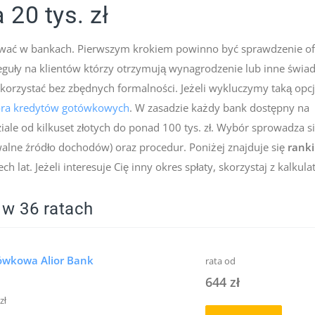
 20 tys. zł
ukiwać w bankach. Pierwszym krokiem powinno być sprawdzenie of
guły na klientów którzy otrzymują wynagrodzenie lub inne świa
skorzystać bez zbędnych formalności. Jeżeli wykluczymy taką opcj
ora kredytów gotówkowych
. W zasadzie każdy bank dostępny na
ale od kilkuset złotych do ponad 100 tys. zł. Wybór sprowadza s
alne źródło dochodów) oraz procedur. Poniżej znajduje się
rank
h lat. Jeżeli interesuje Cię inny okres spłaty, skorzystaj z kalkula
y w 36 ratach
ówkowa Alior Bank
rata od
644 zł
zł