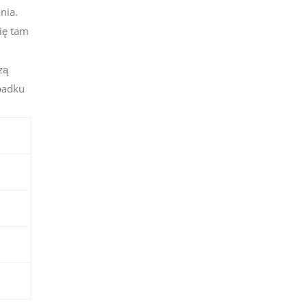
nia.
się tam
zą
ypadku