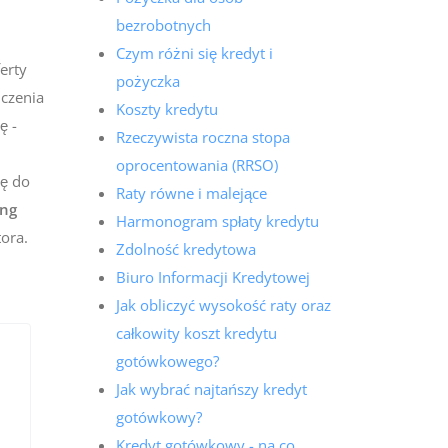
bezrobotnych
Czym różni się kredyt i
erty
pożyczka
dczenia
Koszty kredytu
ę -
Rzeczywista roczna stopa
oprocentowania (RRSO)
ię do
Raty równe i malejące
ing
Harmonogram spłaty kredytu
tora.
Zdolność kredytowa
Biuro Informacji Kredytowej
Jak obliczyć wysokość raty oraz
całkowity koszt kredytu
gotówkowego?
Jak wybrać najtańszy kredyt
gotówkowy?
Kredyt gotówkowy - na co