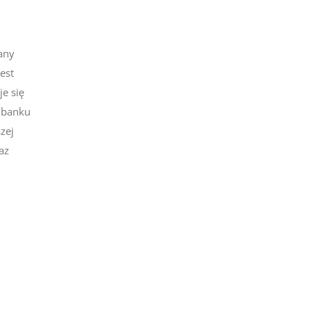
any
est
e się
z banku
zej
az