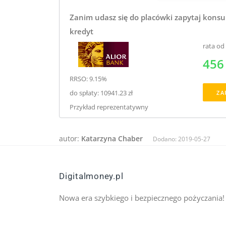
Zanim udasz się do placówki zapytaj konsu
kredyt
rata od
456 
RRSO: 9.15%
do spłaty: 10941.23 zł
ZA
Przykład reprezentatywny
autor:
Katarzyna Chaber
Dodano:
2019-05-27
Digitalmoney.pl
Nowa era szybkiego i bezpiecznego pożyczania!