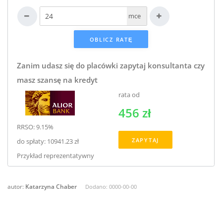
mce
Zanim udasz się do placówki zapytaj konsultanta czy
masz szansę na kredyt
rata od
456 zł
RRSO: 9.15%
ZAPYTAJ
do spłaty: 10941.23 zł
Przykład reprezentatywny
autor:
Katarzyna Chaber
Dodano:
0000-00-00