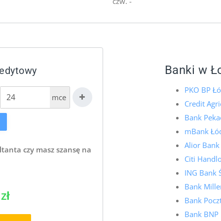
czw. -
Banki w Ł
redytowy
PKO BP Łó
mce
Credit Agr
Bank Pekao
mBank Łó
Alior Bank
ltanta czy masz szansę na
Citi Hand
ING Bank 
Bank Mill
zł
Bank Pocz
Bank BNP 