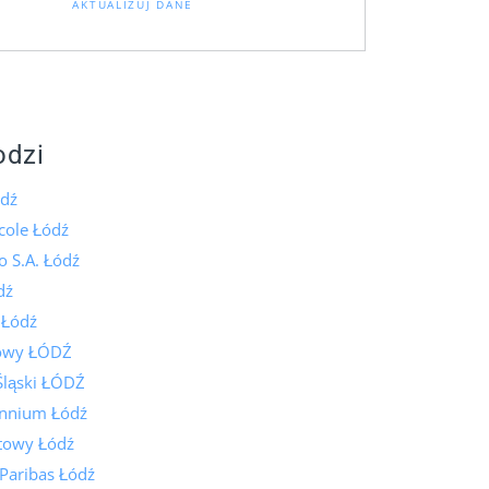
AKTUALIZUJ DANE
odzi
dź
icole Łódź
 S.A. Łódź
dź
 Łódź
lowy ŁÓDŹ
Śląski ŁÓDŹ
ennium Łódź
towy Łódź
Paribas Łódź