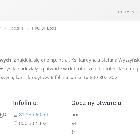
KREDYTY
y
łódzkie
PKO BP Łódź
owych.
Znajdują się one np. na al. Ks. Kardynała Stefana Wyszyński
 Wszystkie oddziały są otwarte w dni robocze od poniedziałku do 
wych, kart i kredytów. Infolinia banku to 800 302 302.
Infolinia:
Godziny otwarcia
ego
81 535 60 60
pon. -
800 302 302
wt. -
śr. -