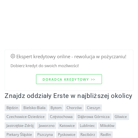
Ekspert kredytowy online - rewolucja w pożyczaniu!
Dobierz kredyt do swoich mozliwości!
DORADCA KREDYTOWY >>
Znajdz oddziały Erste w najbliższej okolicy
Będzin
Bielsko-Biała
Bytom
Chorzów
Cieszyn
Czechowice-Dziedzice
Częstochowa
Dąbrowa Górnicza
Gliwice
Jastrzębie-Zdrój
Jaworzno
Katowice
Lubliniec
Mikołów
Piekary Śląskie
Pszczyna
Pyskowice
Racibórz
Radlin