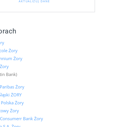
AKTUALIZUJ DANE
orach
ry
icole Żory
ennium Żory
 Żory
tin Bank)
Paribas Żory
Śląski ŻORY
 Polska Żory
towy Żory
 Consumerr Bank Żory
 S.A. Żory