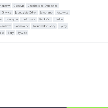
horzów
Cieszyn
Czechowice-Dziedzice
Gliwice
Jastrzębie-Zdrój
Jaworzno
Katowice
ie
Pszczyna
Pyskowice
Racibórz
Radlin
Sławków
Sosnowiec
Tarnowskie Góry
Tychy
cie
Żory
Żywiec