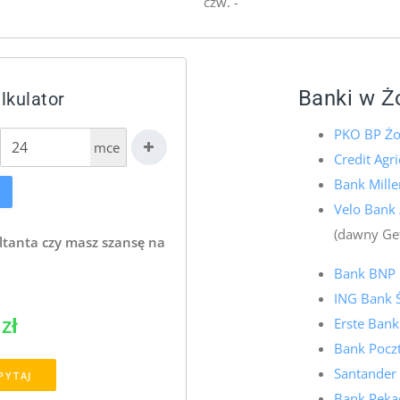
czw. -
Banki w Ż
lkulator
PKO BP Żo
mce
Credit Agr
Bank Mill
Velo Bank
(dawny Ge
ltanta czy masz szansę na
Bank BNP 
ING Bank 
zł
Erste Bank
Bank Pocz
Santander
PYTAJ
Bank Pekao