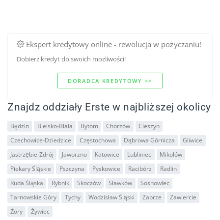
Ekspert kredytowy online - rewolucja w pożyczaniu!
Dobierz kredyt do swoich mozliwości!
DORADCA KREDYTOWY >>
Znajdz oddziały Erste w najbliższej okolicy
Będzin
Bielsko-Biała
Bytom
Chorzów
Cieszyn
Czechowice-Dziedzice
Częstochowa
Dąbrowa Górnicza
Gliwice
Jastrzębie-Zdrój
Jaworzno
Katowice
Lubliniec
Mikołów
Piekary Śląskie
Pszczyna
Pyskowice
Racibórz
Radlin
Ruda Śląska
Rybnik
Skoczów
Sławków
Sosnowiec
Tarnowskie Góry
Tychy
Wodzisław Śląski
Zabrze
Zawiercie
Żory
Żywiec