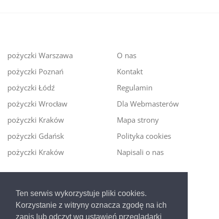
pożyczki Warszawa
O nas
pożyczki Poznań
Kontakt
pożyczki Łódź
Regulamin
pożyczki Wrocław
Dla Webmasterów
pożyczki Kraków
Mapa strony
pożyczki Gdańsk
Polityka cookies
pożyczki Kraków
Napisali o nas
Digitalmoney.pl
Ten serwis wykorzystuje pliki cookies.
Ekspert kredytowy online
- nowa era szybkiego i
Korzystanie z witryny oznacza zgodę na ich
bezpiecznego pożyczania!
zapis lub odczyt wg ustawień przeglądarki