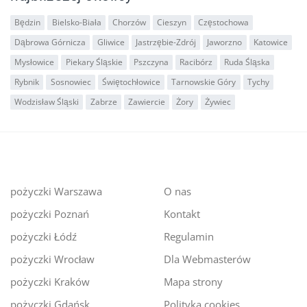
Będzin
Bielsko-Biała
Chorzów
Cieszyn
Częstochowa
Dąbrowa Górnicza
Gliwice
Jastrzębie-Zdrój
Jaworzno
Katowice
Mysłowice
Piekary Śląskie
Pszczyna
Racibórz
Ruda Śląska
Rybnik
Sosnowiec
Świętochłowice
Tarnowskie Góry
Tychy
Wodzisław Śląski
Zabrze
Zawiercie
Żory
Żywiec
pożyczki Warszawa
O nas
pożyczki Poznań
Kontakt
pożyczki Łódź
Regulamin
pożyczki Wrocław
Dla Webmasterów
pożyczki Kraków
Mapa strony
pożyczki Gdańsk
Polityka cookies