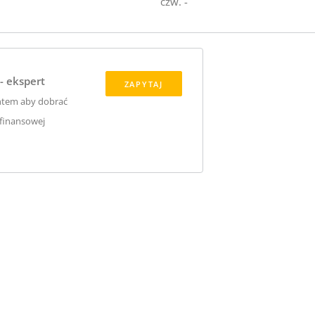
czw. -
- ekspert
ZAPYTAJ
ntem aby dobrać
 finansowej