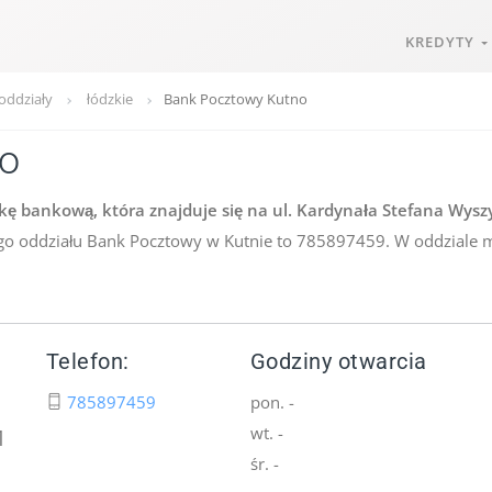
KREDYTY
oddziały
łódzkie
Bank Pocztowy Kutno
o
ę bankową, która znajduje się na ul. Kardynała Stefana Wysz
ego oddziału Bank Pocztowy w Kutnie to 785897459. W oddziale 
Telefon:
Godziny otwarcia
785897459
pon. -
wt. -
1
śr. -