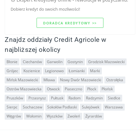
Dobierz kredyt do swoich mozliwości!
DORADCA KREDYTOWY >>
Znajdz oddziały Credit Agricole w
najbliższej okolicy
Błonie
Ciechanów
Garwolin
Gostynin
Grodzisk Mazowiecki
Grójec
Kozienice
Legionowo
Łomianki
Marki
Mińsk Mazowiecki
Mława
Nowy Dwór Mazowiecki
Ostrołęka
Ostrów Mazowiecka
Otwock
Piaseczno
Płock
Płońsk
Pruszków
Przasnysz
Pułtusk
Radom
Radzymin
Siedlce
Sierpc
Sochaczew
Sokołów Podlaski
Sulejówek
Warszawa
Węgrów
Wołomin
Wyszków
Zwoleń
Żyrardów