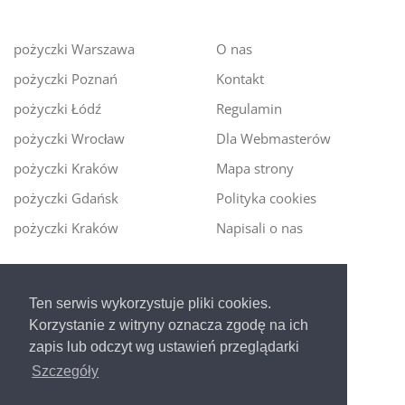
pożyczki Warszawa
O nas
pożyczki Poznań
Kontakt
pożyczki Łódź
Regulamin
pożyczki Wrocław
Dla Webmasterów
pożyczki Kraków
Mapa strony
pożyczki Gdańsk
Polityka cookies
pożyczki Kraków
Napisali o nas
Digitalmoney.pl
Ten serwis wykorzystuje pliki cookies.
Ekspert kredytowy online
- nowa era szybkiego i
Korzystanie z witryny oznacza zgodę na ich
bezpiecznego pożyczania!
zapis lub odczyt wg ustawień przeglądarki
Szczegóły