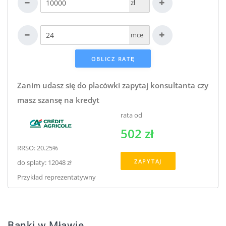
zł
mce
Zanim udasz się do placówki zapytaj konsultanta czy
masz szansę na kredyt
rata od
502 zł
RRSO: 20.25%
ZAPYTAJ
do spłaty: 12048 zł
Przykład reprezentatywny
Banki w Mławie