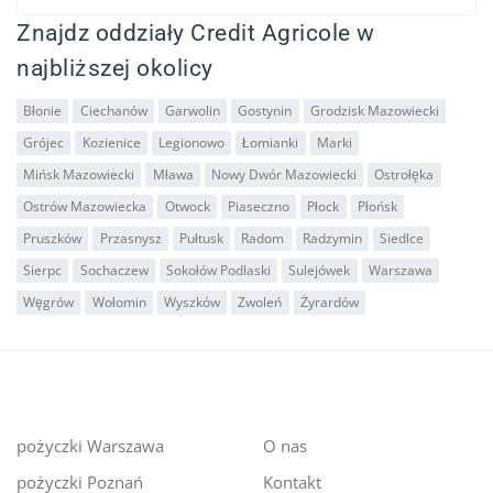
Znajdz oddziały Credit Agricole w
najbliższej okolicy
Błonie
Ciechanów
Garwolin
Gostynin
Grodzisk Mazowiecki
Grójec
Kozienice
Legionowo
Łomianki
Marki
Mińsk Mazowiecki
Mława
Nowy Dwór Mazowiecki
Ostrołęka
Ostrów Mazowiecka
Otwock
Piaseczno
Płock
Płońsk
Pruszków
Przasnysz
Pułtusk
Radom
Radzymin
Siedlce
Sierpc
Sochaczew
Sokołów Podlaski
Sulejówek
Warszawa
Węgrów
Wołomin
Wyszków
Zwoleń
Żyrardów
pożyczki Warszawa
O nas
pożyczki Poznań
Kontakt