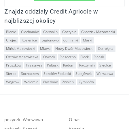
Znajdz oddziały Credit Agricole w
najbliższej okolicy
Błonie
Ciechanów
Garwolin
Gostynin
Grodzisk Mazowiecki
Grójec
Kozienice
Legionowo
Łomianki
Marki
Mińsk Mazowiecki
Mława
Nowy Dwór Mazowiecki
Ostrołęka
Ostrów Mazowiecka
Otwock
Piaseczno
Płock
Płońsk
Pruszków
Przasnysz
Pułtusk
Radom
Radzymin
Siedlce
Sierpc
Sochaczew
Sokołów Podlaski
Sulejówek
Warszawa
Węgrów
Wołomin
Wyszków
Zwoleń
Żyrardów
pożyczki Warszawa
O nas
pożyczki Poznań
Kontakt