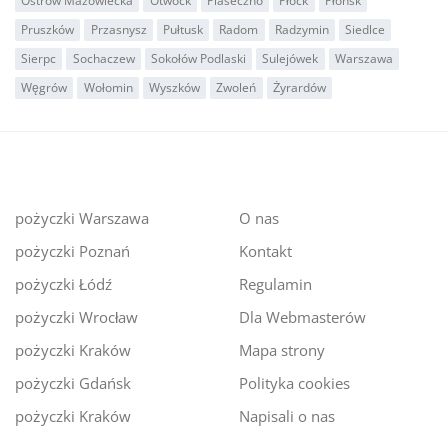
Ostrów Mazowiecka
Otwock
Piaseczno
Płock
Płońsk
Pruszków
Przasnysz
Pułtusk
Radom
Radzymin
Siedlce
Sierpc
Sochaczew
Sokołów Podlaski
Sulejówek
Warszawa
Węgrów
Wołomin
Wyszków
Zwoleń
Żyrardów
pożyczki Warszawa
O nas
pożyczki Poznań
Kontakt
pożyczki Łódź
Regulamin
pożyczki Wrocław
Dla Webmasterów
pożyczki Kraków
Mapa strony
pożyczki Gdańsk
Polityka cookies
pożyczki Kraków
Napisali o nas