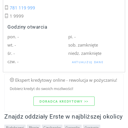
781 119 999
1 9999
Godziny otwarcia
pon. -
pi. -
wt. -
sob. zamknięte
śr. -
niedz. zamknięte
czw. -
AKTUALIZUJ DANE
Ekspert kredytowy online - rewolucja w pożyczaniu!
Dobierz kredyt do swoich mozliwości!
DORADCA KREDYTOWY >>
Znajdz oddziały Erste w najbliższej okolicy
Białobrzegi
Błonie
Ciechanów
Garwolin
Gostynin