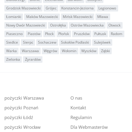
Grodzisk Mazowiecki
Grójec
Konstancin-Jeziorna
Legionowo
Łomianki
Maków Mazowiecki
Mińsk Mazowiecki
Mława
Nowy Dwór Mazowiecki
Ostrołęka
Ostrów Mazowiecka
Otwock
Piaseczno
Piastów
Płock
Płońsk
Pruszków
Pułtusk
Radom
Siedlce
Sierpc
Sochaczew
Sokołów Podlaski
Sulejówek
Warka
Warszawa
Węgrów
Wołomin
Wyszków
Ząbki
Zielonka
Żyrardów
pożyczki Warszawa
O nas
pożyczki Poznań
Kontakt
pożyczki Łódź
Regulamin
pożyczki Wrocław
Dla Webmasterów