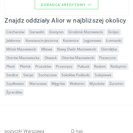
DORADCA KREDYTOWY >>
Znajdz oddziały Alior w najbliższej okolicy
Ciechanów
Garwolin
Gostynin
Grodzisk Mazowiecki
Grójec
Jabłonna
Konstancin-Jeziorna
Kozienice
Legionowo
Łomianki
Mińsk Mazowiecki
Mława
Nowy Dwór Mazowiecki
Ostrołęka
Ostrów Mazowiecka
Otwock
Ożarów Mazowiecki
Piaseczno
Płock
Płońsk
Pruszków
Przasnysz
Pułtusk
Radom
Radzymin
Siedlce
Sierpc
Sochaczew
Sokołów Podlaski
Sulejówek
Szydłowiec
Warszawa
Węgrów
Wołomin
Wyszków
Żuromin
Żyrardów
pożyczki Warszawa
O nas