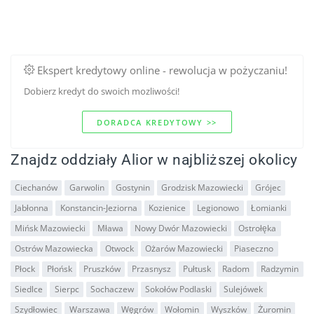
Ekspert kredytowy online - rewolucja w pożyczaniu!
Dobierz kredyt do swoich mozliwości!
DORADCA KREDYTOWY >>
Znajdz oddziały Alior w najbliższej okolicy
Ciechanów
Garwolin
Gostynin
Grodzisk Mazowiecki
Grójec
Jabłonna
Konstancin-Jeziorna
Kozienice
Legionowo
Łomianki
Mińsk Mazowiecki
Mława
Nowy Dwór Mazowiecki
Ostrołęka
Ostrów Mazowiecka
Otwock
Ożarów Mazowiecki
Piaseczno
Płock
Płońsk
Pruszków
Przasnysz
Pułtusk
Radom
Radzymin
Siedlce
Sierpc
Sochaczew
Sokołów Podlaski
Sulejówek
Szydłowiec
Warszawa
Węgrów
Wołomin
Wyszków
Żuromin