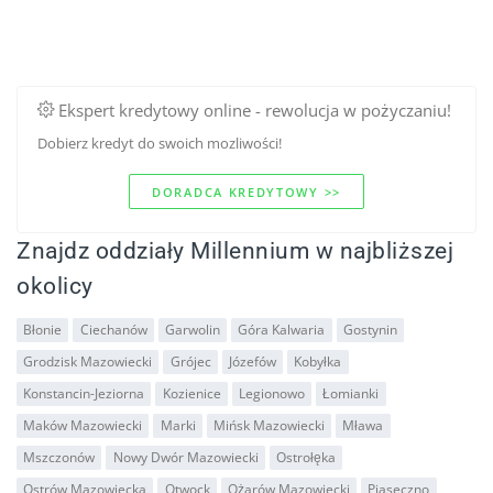
Ekspert kredytowy online - rewolucja w pożyczaniu!
Dobierz kredyt do swoich mozliwości!
DORADCA KREDYTOWY >>
Znajdz oddziały Millennium w najbliższej
okolicy
Błonie
Ciechanów
Garwolin
Góra Kalwaria
Gostynin
Grodzisk Mazowiecki
Grójec
Józefów
Kobyłka
Konstancin-Jeziorna
Kozienice
Legionowo
Łomianki
Maków Mazowiecki
Marki
Mińsk Mazowiecki
Mława
Mszczonów
Nowy Dwór Mazowiecki
Ostrołęka
Ostrów Mazowiecka
Otwock
Ożarów Mazowiecki
Piaseczno