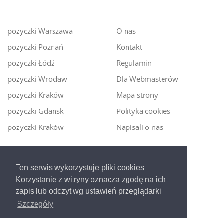
pożyczki Warszawa
O nas
pożyczki Poznań
Kontakt
pożyczki Łódź
Regulamin
pożyczki Wrocław
Dla Webmasterów
pożyczki Kraków
Mapa strony
pożyczki Gdańsk
Polityka cookies
pożyczki Kraków
Napisali o nas
Digitalmoney.pl
Ten serwis wykorzystuje pliki cookies.
Ekspert kredytowy online
- nowa era szybkiego i
Korzystanie z witryny oznacza zgodę na ich
bezpiecznego pożyczania!
zapis lub odczyt wg ustawień przeglądarki
Szczegóły