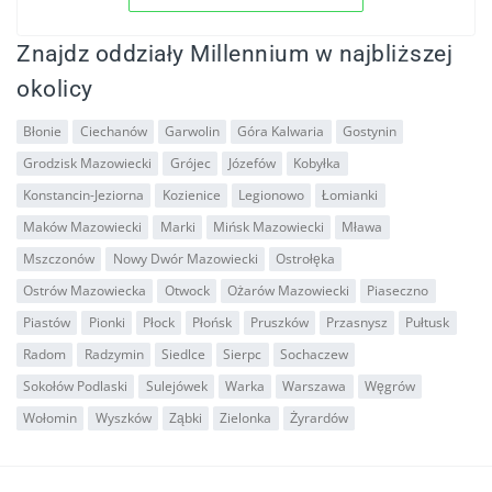
Znajdz oddziały Millennium w najbliższej
okolicy
Błonie
Ciechanów
Garwolin
Góra Kalwaria
Gostynin
Grodzisk Mazowiecki
Grójec
Józefów
Kobyłka
Konstancin-Jeziorna
Kozienice
Legionowo
Łomianki
Maków Mazowiecki
Marki
Mińsk Mazowiecki
Mława
Mszczonów
Nowy Dwór Mazowiecki
Ostrołęka
Ostrów Mazowiecka
Otwock
Ożarów Mazowiecki
Piaseczno
Piastów
Pionki
Płock
Płońsk
Pruszków
Przasnysz
Pułtusk
Radom
Radzymin
Siedlce
Sierpc
Sochaczew
Sokołów Podlaski
Sulejówek
Warka
Warszawa
Węgrów
Wołomin
Wyszków
Ząbki
Zielonka
Żyrardów