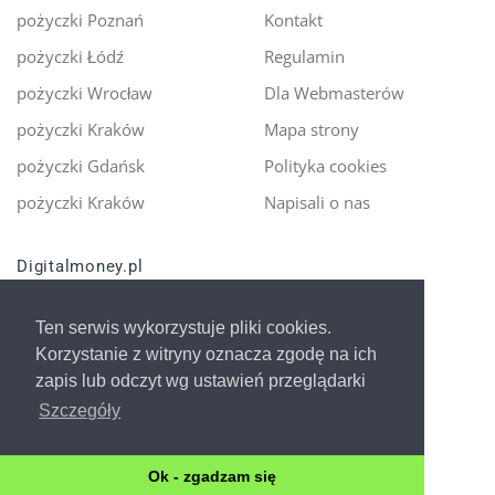
pożyczki Poznań
Kontakt
pożyczki Łódź
Regulamin
pożyczki Wrocław
Dla Webmasterów
pożyczki Kraków
Mapa strony
pożyczki Gdańsk
Polityka cookies
pożyczki Kraków
Napisali o nas
Digitalmoney.pl
Ekspert kredytowy online
- nowa era szybkiego i
Ten serwis wykorzystuje pliki cookies.
bezpiecznego pożyczania!
Korzystanie z witryny oznacza zgodę na ich
zapis lub odczyt wg ustawień przeglądarki
Szczegóły
Ok - zgadzam się