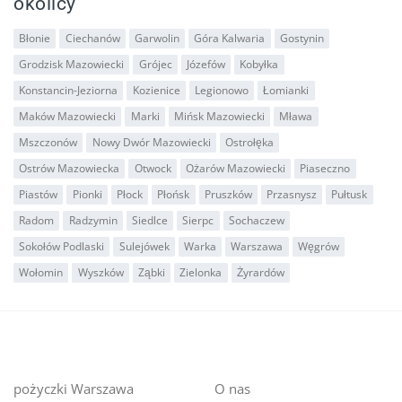
okolicy
Błonie
Ciechanów
Garwolin
Góra Kalwaria
Gostynin
Grodzisk Mazowiecki
Grójec
Józefów
Kobyłka
Konstancin-Jeziorna
Kozienice
Legionowo
Łomianki
Maków Mazowiecki
Marki
Mińsk Mazowiecki
Mława
Mszczonów
Nowy Dwór Mazowiecki
Ostrołęka
Ostrów Mazowiecka
Otwock
Ożarów Mazowiecki
Piaseczno
Piastów
Pionki
Płock
Płońsk
Pruszków
Przasnysz
Pułtusk
Radom
Radzymin
Siedlce
Sierpc
Sochaczew
Sokołów Podlaski
Sulejówek
Warka
Warszawa
Węgrów
Wołomin
Wyszków
Ząbki
Zielonka
Żyrardów
pożyczki Warszawa
O nas