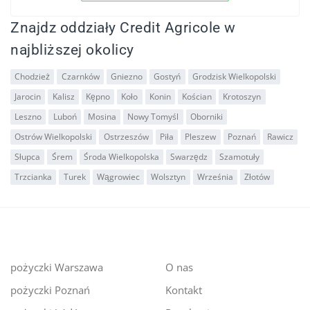
Znajdz oddziały Credit Agricole w
najbliższej okolicy
Chodzież
Czarnków
Gniezno
Gostyń
Grodzisk Wielkopolski
Jarocin
Kalisz
Kępno
Koło
Konin
Kościan
Krotoszyn
Leszno
Luboń
Mosina
Nowy Tomyśl
Oborniki
Ostrów Wielkopolski
Ostrzeszów
Piła
Pleszew
Poznań
Rawicz
Słupca
Śrem
Środa Wielkopolska
Swarzędz
Szamotuły
Trzcianka
Turek
Wągrowiec
Wolsztyn
Września
Złotów
pożyczki Warszawa
O nas
pożyczki Poznań
Kontakt