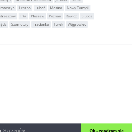
Krotoszyn
Leszno
Luboń
Mosina
Nowy Tomyśl
strzeszów
Piła
Pleszew
Poznań
Rawicz
Słupca
zędz
Szamotuły
Trzcianka
Turek
Wągrowiec
ki
Szczegóły
Ok - zgadzam się