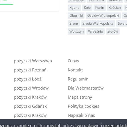
 >>
Kępno
Koło
Konin
Kościan
Oborniki
Ostrów Wielkopolski
O
Śrem
Środa Wielkopolska
Swar
Wolsztyn
Września
Złotów
pożyczki Warszawa
O nas
pożyczki Poznań
Kontakt
i
pożyczki Łódź
Regulamin
pożyczki Wrocław
Dla Webmasterów
pożyczki Kraków
Mapa strony
pożyczki Gdańsk
Polityka cookies
pożyczki Kraków
Napisali o nas
y oznacza zgodę na ich zapis lub odczyt wg ustawień przeglądar