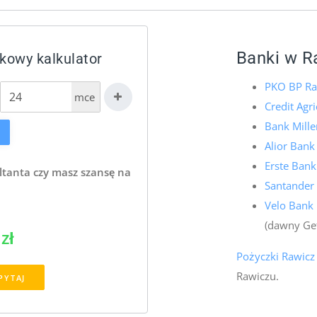
Banki w R
wkowy kalkulator
PKO BP Ra
mce
Credit Agr
Bank Mill
Alior Bank
Erste Bank
ltanta czy masz szansę na
Santander
Velo Bank
(dawny Ge
zł
Pożyczki Rawicz
Rawiczu.
PYTAJ