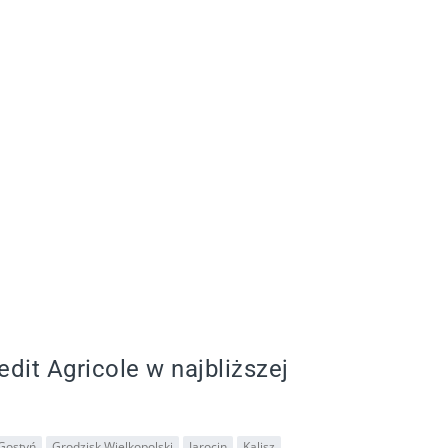
edit Agricole w najbliższej
Gostyń
Grodzisk Wielkopolski
Jarocin
Kalisz