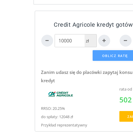
Credit Agricole kredyt gotó
zł
Zanim udasz się do placówki zapytaj konsu
kredyt
rata od
502 
RRSO: 20.25%
do spłaty: 12048 zł
ZA
Przykład reprezentatywny