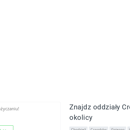
Znajdz oddziały Cr
ożyczaniu!
okolicy
Chodzież
Czarnków
Gniezno