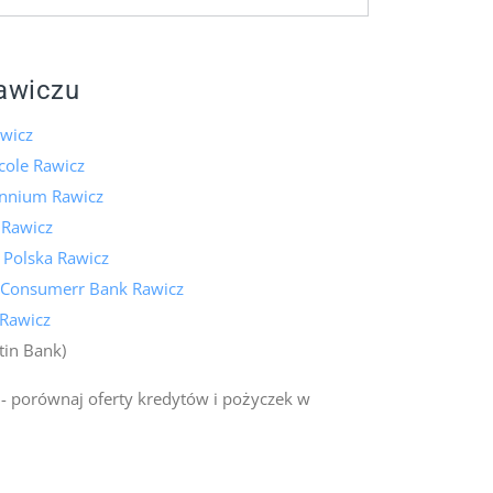
awiczu
wicz
icole Rawicz
ennium Rawicz
 Rawicz
 Polska Rawicz
 Consumerr Bank Rawicz
 Rawicz
tin Bank)
- porównaj oferty kredytów i pożyczek w