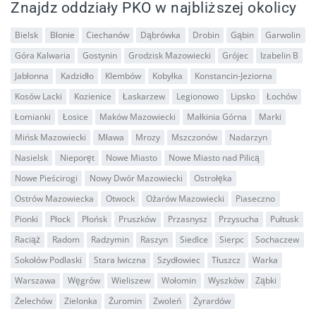
Znajdz oddziały PKO w najbliższej okolicy
Bielsk
Błonie
Ciechanów
Dąbrówka
Drobin
Gąbin
Garwolin
Góra Kalwaria
Gostynin
Grodzisk Mazowiecki
Grójec
Izabelin B
Jabłonna
Kadzidło
Klembów
Kobyłka
Konstancin-Jeziorna
Kosów Lacki
Kozienice
Łaskarzew
Legionowo
Lipsko
Łochów
Łomianki
Łosice
Maków Mazowiecki
Małkinia Górna
Marki
Mińsk Mazowiecki
Mława
Mrozy
Mszczonów
Nadarzyn
Nasielsk
Nieporęt
Nowe Miasto
Nowe Miasto nad Pilicą
Nowe Pieścirogi
Nowy Dwór Mazowiecki
Ostrołęka
Ostrów Mazowiecka
Otwock
Ożarów Mazowiecki
Piaseczno
Pionki
Płock
Płońsk
Pruszków
Przasnysz
Przysucha
Pułtusk
Raciąż
Radom
Radzymin
Raszyn
Siedlce
Sierpc
Sochaczew
Sokołów Podlaski
Stara Iwiczna
Szydłowiec
Tłuszcz
Warka
Warszawa
Węgrów
Wieliszew
Wołomin
Wyszków
Ząbki
Żelechów
Zielonka
Żuromin
Zwoleń
Żyrardów