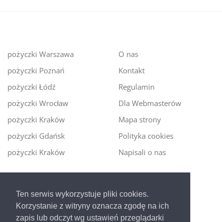
pożyczki Warszawa
O nas
pożyczki Poznań
Kontakt
pożyczki Łódź
Regulamin
pożyczki Wrocław
Dla Webmasterów
pożyczki Kraków
Mapa strony
pożyczki Gdańsk
Polityka cookies
pożyczki Kraków
Napisali o nas
Digitalmoney.pl
Ten serwis wykorzystuje pliki cookies.
Ekspert kredytowy online
- nowa era szybkiego i
Korzystanie z witryny oznacza zgodę na ich
bezpiecznego pożyczania!
zapis lub odczyt wg ustawień przeglądarki