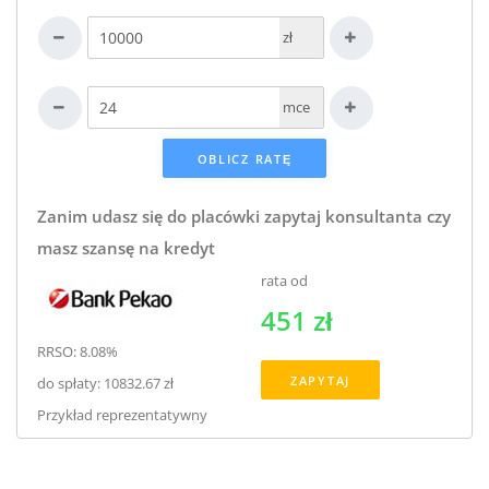
zł
mce
Zanim udasz się do placówki zapytaj konsultanta czy
masz szansę na kredyt
rata od
451 zł
RRSO: 8.08%
ZAPYTAJ
do spłaty: 10832.67 zł
Przykład reprezentatywny