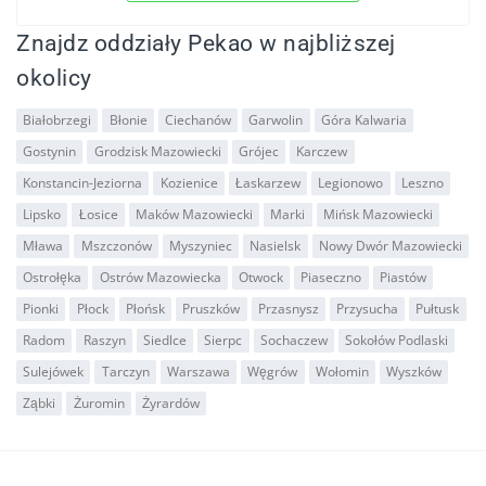
Znajdz oddziały Pekao w najbliższej
okolicy
Białobrzegi
Błonie
Ciechanów
Garwolin
Góra Kalwaria
Gostynin
Grodzisk Mazowiecki
Grójec
Karczew
Konstancin-Jeziorna
Kozienice
Łaskarzew
Legionowo
Leszno
Lipsko
Łosice
Maków Mazowiecki
Marki
Mińsk Mazowiecki
Mława
Mszczonów
Myszyniec
Nasielsk
Nowy Dwór Mazowiecki
Ostrołęka
Ostrów Mazowiecka
Otwock
Piaseczno
Piastów
Pionki
Płock
Płońsk
Pruszków
Przasnysz
Przysucha
Pułtusk
Radom
Raszyn
Siedlce
Sierpc
Sochaczew
Sokołów Podlaski
Sulejówek
Tarczyn
Warszawa
Węgrów
Wołomin
Wyszków
Ząbki
Żuromin
Żyrardów