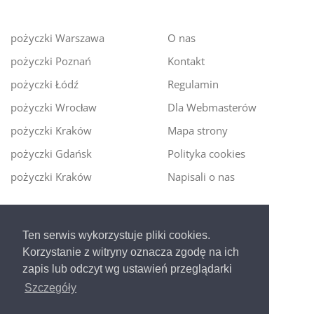
pożyczki Warszawa
O nas
pożyczki Poznań
Kontakt
pożyczki Łódź
Regulamin
pożyczki Wrocław
Dla Webmasterów
pożyczki Kraków
Mapa strony
pożyczki Gdańsk
Polityka cookies
pożyczki Kraków
Napisali o nas
Digitalmoney.pl
Ten serwis wykorzystuje pliki cookies.
Ekspert kredytowy online
- nowa era szybkiego i
Korzystanie z witryny oznacza zgodę na ich
bezpiecznego pożyczania!
zapis lub odczyt wg ustawień przeglądarki
Szczegóły