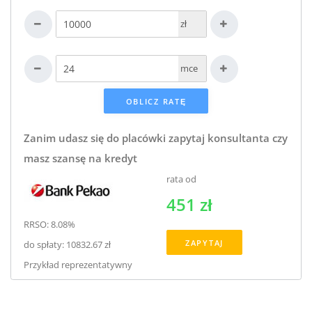
zł
mce
Zanim udasz się do placówki zapytaj konsultanta czy
masz szansę na kredyt
rata od
451 zł
RRSO: 8.08%
ZAPYTAJ
do spłaty: 10832.67 zł
Przykład reprezentatywny