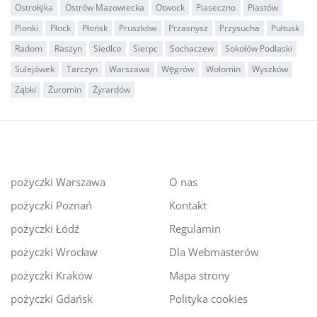
Ostrołęka
Ostrów Mazowiecka
Otwock
Piaseczno
Piastów
Pionki
Płock
Płońsk
Pruszków
Przasnysz
Przysucha
Pułtusk
Radom
Raszyn
Siedlce
Sierpc
Sochaczew
Sokołów Podlaski
Sulejówek
Tarczyn
Warszawa
Węgrów
Wołomin
Wyszków
Ząbki
Żuromin
Żyrardów
pożyczki Warszawa
O nas
pożyczki Poznań
Kontakt
pożyczki Łódź
Regulamin
pożyczki Wrocław
Dla Webmasterów
pożyczki Kraków
Mapa strony
pożyczki Gdańsk
Polityka cookies