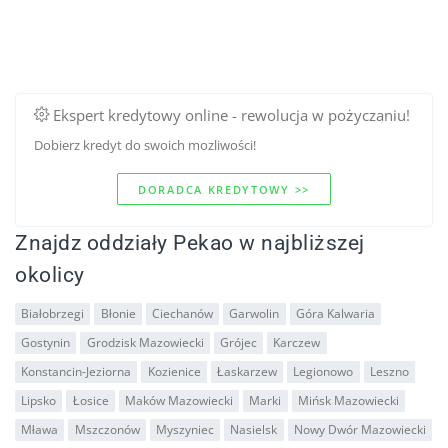
Ekspert kredytowy online - rewolucja w pożyczaniu!
Dobierz kredyt do swoich mozliwości!
DORADCA KREDYTOWY >>
Znajdz oddziały Pekao w najbliższej
okolicy
Białobrzegi
Błonie
Ciechanów
Garwolin
Góra Kalwaria
Gostynin
Grodzisk Mazowiecki
Grójec
Karczew
Konstancin-Jeziorna
Kozienice
Łaskarzew
Legionowo
Leszno
Lipsko
Łosice
Maków Mazowiecki
Marki
Mińsk Mazowiecki
Mława
Mszczonów
Myszyniec
Nasielsk
Nowy Dwór Mazowiecki