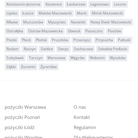
Konstancin-Jeziorna
Kozienice
Łaskarzew
Legionowo
Leszno
Lipsko
Łosice
Maków Mazowiecki
Marki
Mińsk Mazowiecki
Mława
Mszczonów
Myszyniec
Nasielsk
Nowy Dwór Mazowiecki
Ostrołęka
Ostrów Mazowiecka
Otwock
Piaseczno
Piastów
Pionki
Płock
Płońsk
Pruszków
Przasnysz
Przysucha
Pułtusk
Radom
Raszyn
Siedlce
Sierpc
Sochaczew
Sokołów Podlaski
Sulejówek
Tarczyn
Warszawa
Węgrów
Wołomin
Wyszków
Ząbki
Żuromin
Żyrardów
pożyczki Warszawa
O nas
pożyczki Poznań
Kontakt
pożyczki Łódź
Regulamin
pożyczki Wrocław
Dla Webmasterów