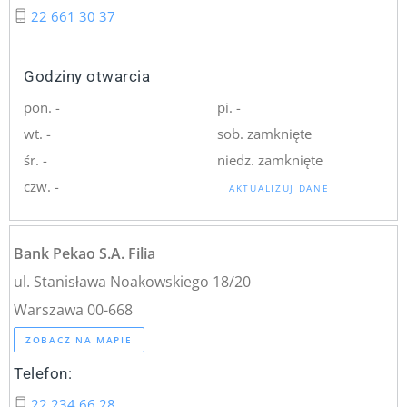
22 661 30 37
Godziny otwarcia
pon. -
pi. -
wt. -
sob. zamknięte
śr. -
niedz. zamknięte
czw. -
AKTUALIZUJ DANE
Bank Pekao S.A. Filia
ul. Stanisława Noakowskiego 18/20
Warszawa 00-668
ZOBACZ NA MAPIE
Telefon:
22 234 66 28