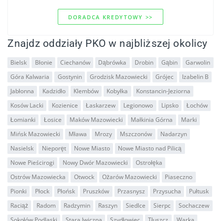
DORADCA KREDYTOWY >>
Znajdz oddziały PKO w najbliższej okolicy
Bielsk
Błonie
Ciechanów
Dąbrówka
Drobin
Gąbin
Garwolin
Góra Kalwaria
Gostynin
Grodzisk Mazowiecki
Grójec
Izabelin B
Jabłonna
Kadzidło
Klembów
Kobyłka
Konstancin-Jeziorna
Kosów Lacki
Kozienice
Łaskarzew
Legionowo
Lipsko
Łochów
Łomianki
Łosice
Maków Mazowiecki
Małkinia Górna
Marki
Mińsk Mazowiecki
Mława
Mrozy
Mszczonów
Nadarzyn
Nasielsk
Nieporęt
Nowe Miasto
Nowe Miasto nad Pilicą
Nowe Pieścirogi
Nowy Dwór Mazowiecki
Ostrołęka
Ostrów Mazowiecka
Otwock
Ożarów Mazowiecki
Piaseczno
Pionki
Płock
Płońsk
Pruszków
Przasnysz
Przysucha
Pułtusk
Raciąż
Radom
Radzymin
Raszyn
Siedlce
Sierpc
Sochaczew
Sokołów Podlaski
Stara Iwiczna
Szydłowiec
Tłuszcz
Warka