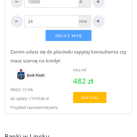
zł
mce
Zanim udasz się do placówki zapytaj konsultanta czy
masz szansę na kredyt
rata od
482 zł
RRSO: 15.5%
ZAPYTAJ
do spłaty: 11579.86 zł
Przykład reprezentatywny
Banki w Lipsku