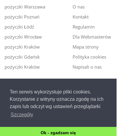
pożyczki Warszawa
O nas
pożyczki Poznań
Kontakt
pożyczki Łódź
Regulamin
pożyczki Wrocław
Dla Webmasterów
pożyczki Kraków
Mapa strony
pożyczki Gdańsk
Polityka cookies
pożyczki Kraków
Napisali o nas
Digitalmoney.pl
Ten serwis wykorzystuje pliki cookies.
Ekspert kredytowy online
- nowa era szybkiego i
Korzystanie z witryny oznacza zgodę na ich
bezpiecznego pożyczania!
zapis lub odczyt wg ustawień przeglądarki
Szczegóły
Ok - zgadzam się