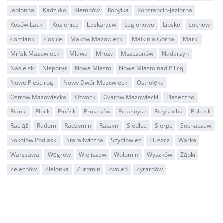
Jabłonna
Kadzidło
Klembów
Kobyłka
Konstancin-Jeziorna
Kosów Lacki
Kozienice
Łaskarzew
Legionowo
Lipsko
Łochów
Łomianki
Łosice
Maków Mazowiecki
Małkinia Górna
Marki
Mińsk Mazowiecki
Mława
Mrozy
Mszczonów
Nadarzyn
Nasielsk
Nieporęt
Nowe Miasto
Nowe Miasto nad Pilicą
Nowe Pieścirogi
Nowy Dwór Mazowiecki
Ostrołęka
Ostrów Mazowiecka
Otwock
Ożarów Mazowiecki
Piaseczno
Pionki
Płock
Płońsk
Pruszków
Przasnysz
Przysucha
Pułtusk
Raciąż
Radom
Radzymin
Raszyn
Siedlce
Sierpc
Sochaczew
Sokołów Podlaski
Stara Iwiczna
Szydłowiec
Tłuszcz
Warka
Warszawa
Węgrów
Wieliszew
Wołomin
Wyszków
Ząbki
Żelechów
Zielonka
Żuromin
Zwoleń
Żyrardów