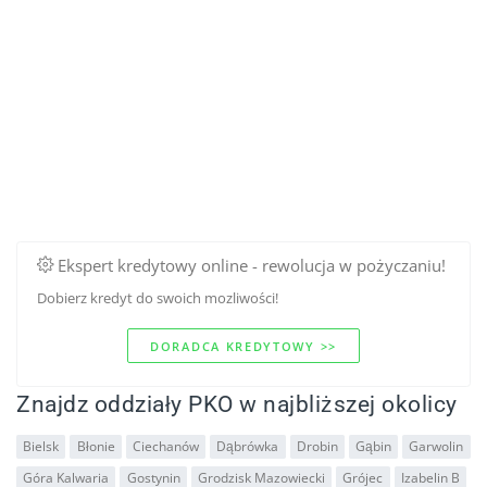
Ekspert kredytowy online - rewolucja w pożyczaniu!
Dobierz kredyt do swoich mozliwości!
DORADCA KREDYTOWY >>
Znajdz oddziały PKO w najbliższej okolicy
Bielsk
Błonie
Ciechanów
Dąbrówka
Drobin
Gąbin
Garwolin
Góra Kalwaria
Gostynin
Grodzisk Mazowiecki
Grójec
Izabelin B