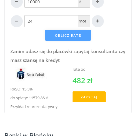
zł
mce
Zanim udasz się do placówki zapytaj konsultanta czy
masz szansę na kredyt
rata od
482 zł
RRSO: 15.5%
ZAPYTAJ
do spłaty: 11579.86 zł
Przykład reprezentatywny
Banki w Płońsku