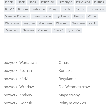
Pionki
Płock
Płońsk
Pruszków
Przasnysz
Przysucha
Pułtusk
Raciąż
Radom
Radzymin
Raszyn
Siedlce
Sierpc
Sochaczew
Sokołów Podlaski
Stara Iwiczna
Szydłowiec
Tłuszcz
Warka
Warszawa
Węgrów
Wieliszew
Wołomin
Wyszków
Ząbki
Żelechów
Zielonka
Żuromin
Zwoleń
Żyrardów
pożyczki Warszawa
O nas
pożyczki Poznań
Kontakt
pożyczki Łódź
Regulamin
pożyczki Wrocław
Dla Webmasterów
pożyczki Kraków
Mapa strony
pożyczki Gdańsk
Polityka cookies