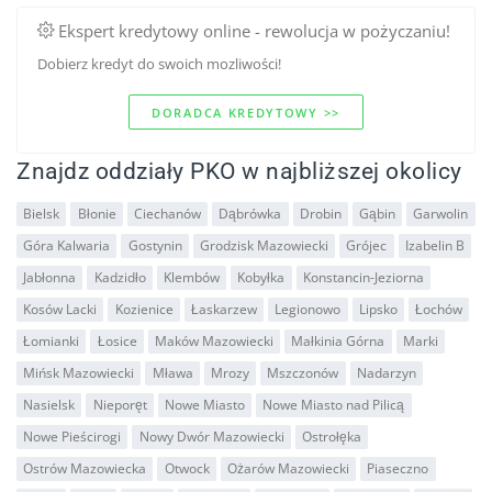
Ekspert kredytowy online - rewolucja w pożyczaniu!
Dobierz kredyt do swoich mozliwości!
DORADCA KREDYTOWY >>
Znajdz oddziały PKO w najbliższej okolicy
Bielsk
Błonie
Ciechanów
Dąbrówka
Drobin
Gąbin
Garwolin
Góra Kalwaria
Gostynin
Grodzisk Mazowiecki
Grójec
Izabelin B
Jabłonna
Kadzidło
Klembów
Kobyłka
Konstancin-Jeziorna
Kosów Lacki
Kozienice
Łaskarzew
Legionowo
Lipsko
Łochów
Łomianki
Łosice
Maków Mazowiecki
Małkinia Górna
Marki
Mińsk Mazowiecki
Mława
Mrozy
Mszczonów
Nadarzyn
Nasielsk
Nieporęt
Nowe Miasto
Nowe Miasto nad Pilicą
Nowe Pieścirogi
Nowy Dwór Mazowiecki
Ostrołęka
Ostrów Mazowiecka
Otwock
Ożarów Mazowiecki
Piaseczno