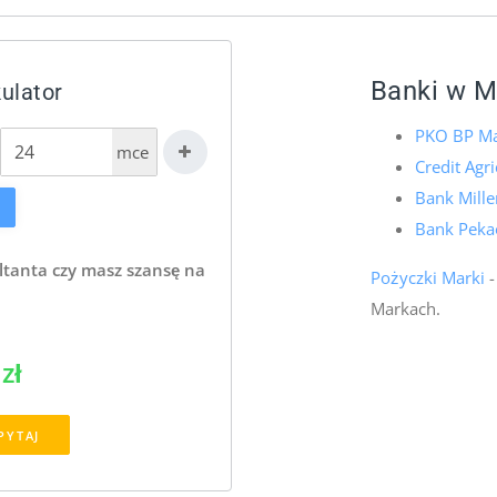
Banki w M
ulator
PKO BP Ma
mce
Credit Agr
Bank Mill
Bank Pekao
ltanta czy masz szansę na
Pożyczki Marki
-
Markach.
zł
PYTAJ