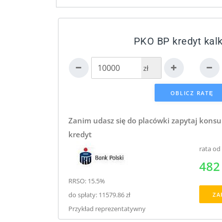
PKO BP kredyt kalk
zł
Zanim udasz się do placówki zapytaj konsu
kredyt
rata od
482 
RRSO: 15.5%
do spłaty: 11579.86 zł
ZA
Przykład reprezentatywny