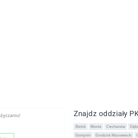
Znajdz oddziały PK
ożyczaniu!
Bielsk
Błonie
Ciechanów
Dąb
Gostynin
Grodzisk Mazowiecki