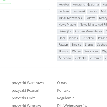
 >>
Kobyłka
Konstancin-Jeziorna
Ko
Łochów
Łomianki
Łosice
Mak
Mińsk Mazowiecki
Mława
Mroz
Nowe Miasto
Nowe Miasto nad Pil
Ostrołęka
Ostrów Mazowiecka
Płock
Płońsk
Pruszków
Przas
Raszyn
Siedlce
Sierpc
Socha
Tłuszcz
Warka
Warszawa
Wę
Żelechów
Zielonka
Żuromin
Z
pożyczki Warszawa
O nas
pożyczki Poznań
Kontakt
i
pożyczki Łódź
Regulamin
pożyczki Wrocław
Dla Webmasterów