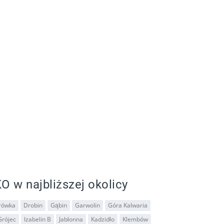
O w najbliższej okolicy
rówka
Drobin
Gąbin
Garwolin
Góra Kalwaria
Grójec
Izabelin B
Jabłonna
Kadzidło
Klembów