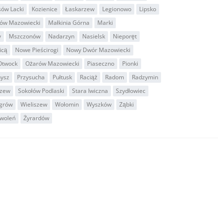
sów Lacki
Kozienice
Łaskarzew
Legionowo
Lipsko
ów Mazowiecki
Małkinia Górna
Marki
y
Mszczonów
Nadarzyn
Nasielsk
Nieporęt
icą
Nowe Pieścirogi
Nowy Dwór Mazowiecki
Otwock
Ożarów Mazowiecki
Piaseczno
Pionki
nysz
Przysucha
Pułtusk
Raciąż
Radom
Radzymin
czew
Sokołów Podlaski
Stara Iwiczna
Szydłowiec
grów
Wieliszew
Wołomin
Wyszków
Ząbki
woleń
Żyrardów