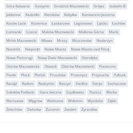
Góra Kalwaria
Gostynin
Grodzisk Mazowiecki
Grójec
Izabelin B
Jabłonna
Kadzidło
Klembów
Kobyłka
Konstancin-Jeziorna
Kosów Lacki
Kozienice
Łaskarzew
Legionowo
Lipsko
Łochów
Łomianki
Łosice
Maków Mazowiecki
Małkinia Górna
Marki
Mińsk Mazowiecki
Mława
Mrozy
Mszczonów
Nadarzyn
Nasielsk
Nieporęt
Nowe Miasto
Nowe Miasto nad Pilicą
Nowe Pieścirogi
Nowy Dwór Mazowiecki
Ostrołęka
Ostrów Mazowiecka
Otwock
Ożarów Mazowiecki
Piaseczno
Pionki
Płock
Płońsk
Pruszków
Przasnysz
Przysucha
Pułtusk
Raciąż
Radom
Radzymin
Raszyn
Siedlce
Sierpc
Sochaczew
Sokołów Podlaski
Stara Iwiczna
Szydłowiec
Tłuszcz
Warka
Warszawa
Węgrów
Wieliszew
Wołomin
Wyszków
Ząbki
Żelechów
Zielonka
Żuromin
Zwoleń
Żyrardów