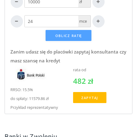
zł
mce
Zanim udasz się do placówki zapytaj konsultanta czy
masz szansę na kredyt
rata od
482 zł
RRSO: 15.5%
ZAPYTAJ
do spłaty: 11579.86 zł
Przykład reprezentatywny
Banki w Zwoleniu