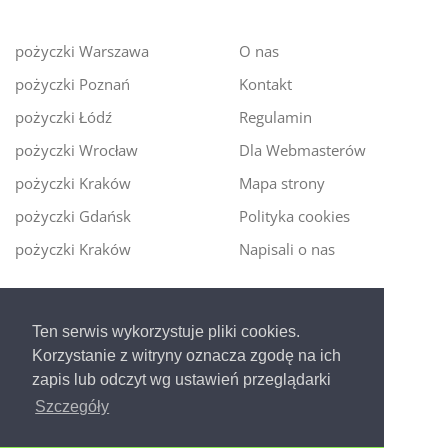
pożyczki Warszawa
O nas
pożyczki Poznań
Kontakt
pożyczki Łódź
Regulamin
pożyczki Wrocław
Dla Webmasterów
pożyczki Kraków
Mapa strony
pożyczki Gdańsk
Polityka cookies
pożyczki Kraków
Napisali o nas
Digitalmoney.pl
Ten serwis wykorzystuje pliki cookies.
Ekspert kredytowy online
- nowa era szybkiego i
Korzystanie z witryny oznacza zgodę na ich
bezpiecznego pożyczania!
zapis lub odczyt wg ustawień przeglądarki
Szczegóły