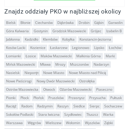
Znajdz oddziały PKO w najbliższej okolicy
Bielsk
Błonie
Ciechanów
Dąbrówka
Drobin
Gąbin
Garwolin
Góra Kalwaria
Gostynin
Grodzisk Mazowiecki
Grójec
Izabelin B
Jabłonna
Kadzidło
Klembów
Kobyłka
Konstancin-Jeziorna
Kosów Lacki
Kozienice
Łaskarzew
Legionowo
Lipsko
Łochów
Łomianki
Łosice
Maków Mazowiecki
Małkinia Górna
Marki
Mińsk Mazowiecki
Mława
Mrozy
Mszczonów
Nadarzyn
Nasielsk
Nieporęt
Nowe Miasto
Nowe Miasto nad Pilicą
Nowe Pieścirogi
Nowy Dwór Mazowiecki
Ostrołęka
Ostrów Mazowiecka
Otwock
Ożarów Mazowiecki
Piaseczno
Pionki
Płock
Płońsk
Pruszków
Przasnysz
Przysucha
Pułtusk
Raciąż
Radom
Radzymin
Raszyn
Siedlce
Sierpc
Sochaczew
Sokołów Podlaski
Stara Iwiczna
Szydłowiec
Tłuszcz
Warka
Warszawa
Węgrów
Wieliszew
Wołomin
Wyszków
Ząbki