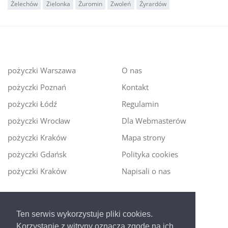
Żelechów
Zielonka
Żuromin
Zwoleń
Żyrardów
pożyczki Warszawa
O nas
pożyczki Poznań
Kontakt
pożyczki Łódź
Regulamin
pożyczki Wrocław
Dla Webmasterów
pożyczki Kraków
Mapa strony
pożyczki Gdańsk
Polityka cookies
pożyczki Kraków
Napisali o nas
Digitalmoney.pl
Ten serwis wykorzystuje pliki cookies.
Ekspert kredytowy online
- nowa era szybkiego i
Korzystanie z witryny oznacza zgodę na ich