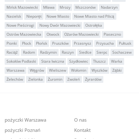
Mińsk Mazowiecki
Mława
Mrozy
Mszczonów
Nadarzyn
Nasielsk
Nieporęt
Nowe Miasto
Nowe Miasto nad Pilicą
Nowe Pieścirogi
Nowy Dwór Mazowiecki
Ostrołęka
Ostrów Mazowiecka
Otwock
Ożarów Mazowiecki
Piaseczno
Pionki
Płock
Płońsk
Pruszków
Przasnysz
Przysucha
Pułtusk
Raciąż
Radom
Radzymin
Raszyn
Siedlce
Sierpc
Sochaczew
Sokołów Podlaski
Stara Iwiczna
Szydłowiec
Tłuszcz
Warka
Warszawa
Węgrów
Wieliszew
Wołomin
Wyszków
Ząbki
Żelechów
Zielonka
Żuromin
Zwoleń
Żyrardów
pożyczki Warszawa
O nas
pożyczki Poznań
Kontakt