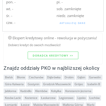
pon. -
pi. -
wt. -
sob. zamknięte
śr. -
niedz. zamknięte
czw. -
AKTUALIZUJ DANE
Ekspert kredytowy online - rewolucja w pożyczaniu!
Dobierz kredyt do swoich mozliwości!
DORADCA KREDYTOWY >>
Znajdz oddziały PKO w najbliższej okolicy
Bielsk
Błonie
Ciechanów
Dąbrówka
Drobin
Gąbin
Garwolin
Góra Kalwaria
Gostynin
Grodzisk Mazowiecki
Grójec
Izabelin B
Jabłonna
Kadzidło
Klembów
Kobyłka
Konstancin-Jeziorna
Kosów Lacki
Kozienice
Łaskarzew
Legionowo
Lipsko
Łochów
Łomianki
Łosice
Maków Mazowiecki
Małkinia Górna
Marki