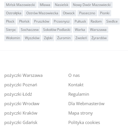
Mińsk Mazowiecki
Mława
Nasielsk
Nowy Dwór Mazowiecki
Ostrołęka
Ostrów Mazowiecka
Otwock
Piaseczno
Pionki
Płock
Płońsk
Pruszków
Przasnysz
Pułtusk
Radom
Siedlce
Sierpc
Sochaczew
Sokołów Podlaski
Warka
Warszawa
Wołomin
Wyszków
Ząbki
Żuromin
Zwoleń
Żyrardów
pożyczki Warszawa
O nas
pożyczki Poznań
Kontakt
pożyczki Łódź
Regulamin
pożyczki Wrocław
Dla Webmasterów
pożyczki Kraków
Mapa strony
pożyczki Gdańsk
Polityka cookies