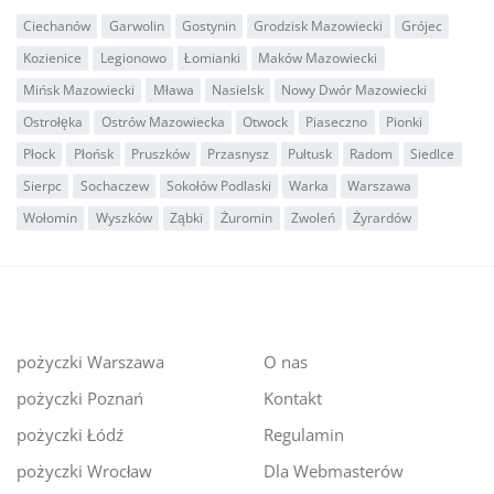
Ciechanów
Garwolin
Gostynin
Grodzisk Mazowiecki
Grójec
Kozienice
Legionowo
Łomianki
Maków Mazowiecki
Mińsk Mazowiecki
Mława
Nasielsk
Nowy Dwór Mazowiecki
Ostrołęka
Ostrów Mazowiecka
Otwock
Piaseczno
Pionki
Płock
Płońsk
Pruszków
Przasnysz
Pułtusk
Radom
Siedlce
Sierpc
Sochaczew
Sokołów Podlaski
Warka
Warszawa
Wołomin
Wyszków
Ząbki
Żuromin
Zwoleń
Żyrardów
pożyczki Warszawa
O nas
pożyczki Poznań
Kontakt
pożyczki Łódź
Regulamin
pożyczki Wrocław
Dla Webmasterów