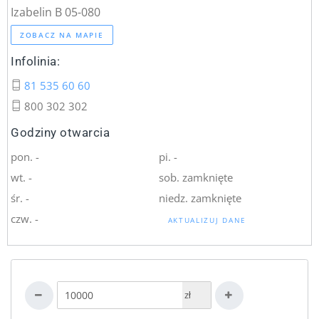
Izabelin B 05-080
ZOBACZ NA MAPIE
Infolinia:
81 535 60 60
800 302 302
Godziny otwarcia
pon. -
pi. -
wt. -
sob. zamknięte
śr. -
niedz. zamknięte
czw. -
AKTUALIZUJ DANE
zł