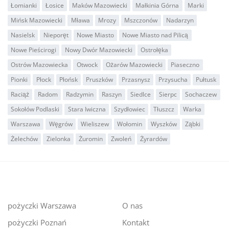
Łomianki
Łosice
Maków Mazowiecki
Małkinia Górna
Marki
Mińsk Mazowiecki
Mława
Mrozy
Mszczonów
Nadarzyn
Nasielsk
Nieporęt
Nowe Miasto
Nowe Miasto nad Pilicą
Nowe Pieścirogi
Nowy Dwór Mazowiecki
Ostrołęka
Ostrów Mazowiecka
Otwock
Ożarów Mazowiecki
Piaseczno
Pionki
Płock
Płońsk
Pruszków
Przasnysz
Przysucha
Pułtusk
Raciąż
Radom
Radzymin
Raszyn
Siedlce
Sierpc
Sochaczew
Sokołów Podlaski
Stara Iwiczna
Szydłowiec
Tłuszcz
Warka
Warszawa
Węgrów
Wieliszew
Wołomin
Wyszków
Ząbki
Żelechów
Zielonka
Żuromin
Zwoleń
Żyrardów
pożyczki Warszawa
O nas
pożyczki Poznań
Kontakt