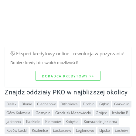
Ekspert kredytowy online - rewolucja w pożyczaniu!
Dobierz kredyt do swoich mozliwości!
DORADCA KREDYTOWY >>
Znajdz oddziały PKO w najbliższej okolicy
Bielsk
Błonie
Ciechanów
Dąbrówka
Drobin
Gąbin
Garwolin
Góra Kalwaria
Gostynin
Grodzisk Mazowiecki
Grójec
Izabelin B
Jabłonna
Kadzidło
Klembów
Kobyłka
Konstancin-Jeziorna
Kosów Lacki
Kozienice
Łaskarzew
Legionowo
Lipsko
Łochów