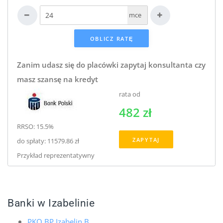
mce
Zanim udasz się do placówki zapytaj konsultanta czy
masz szansę na kredyt
rata od
482 zł
RRSO: 15.5%
ZAPYTAJ
do spłaty: 11579.86 zł
Przykład reprezentatywny
Banki w Izabelinie
PKO BP Izabelin B