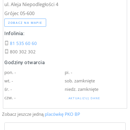
ul. Aleja Niepodległości 4
Grójec 05-600
ZOBACZ NA MAPIE
Infolinia:
81 535 60 60
800 302 302
Godziny otwarcia
pon. -
pi. -
wt. -
sob. zamknięte
śr. -
niedz. zamknięte
czw. -
AKTUALIZUJ DANE
Zobacz jeszcze jedną
placówkę PKO BP