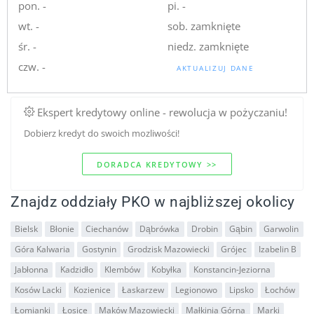
pon. -
pi. -
wt. -
sob. zamknięte
śr. -
niedz. zamknięte
czw. -
AKTUALIZUJ DANE
Ekspert kredytowy online - rewolucja w pożyczaniu!
Dobierz kredyt do swoich mozliwości!
DORADCA KREDYTOWY >>
Znajdz oddziały PKO w najbliższej okolicy
Bielsk
Błonie
Ciechanów
Dąbrówka
Drobin
Gąbin
Garwolin
Góra Kalwaria
Gostynin
Grodzisk Mazowiecki
Grójec
Izabelin B
Jabłonna
Kadzidło
Klembów
Kobyłka
Konstancin-Jeziorna
Kosów Lacki
Kozienice
Łaskarzew
Legionowo
Lipsko
Łochów
Łomianki
Łosice
Maków Mazowiecki
Małkinia Górna
Marki