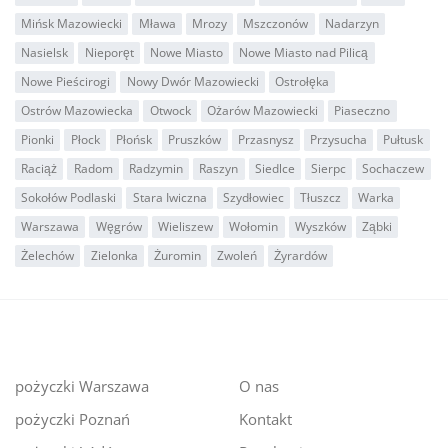
Mińsk Mazowiecki
Mława
Mrozy
Mszczonów
Nadarzyn
Nasielsk
Nieporęt
Nowe Miasto
Nowe Miasto nad Pilicą
Nowe Pieścirogi
Nowy Dwór Mazowiecki
Ostrołęka
Ostrów Mazowiecka
Otwock
Ożarów Mazowiecki
Piaseczno
Pionki
Płock
Płońsk
Pruszków
Przasnysz
Przysucha
Pułtusk
Raciąż
Radom
Radzymin
Raszyn
Siedlce
Sierpc
Sochaczew
Sokołów Podlaski
Stara Iwiczna
Szydłowiec
Tłuszcz
Warka
Warszawa
Węgrów
Wieliszew
Wołomin
Wyszków
Ząbki
Żelechów
Zielonka
Żuromin
Zwoleń
Żyrardów
pożyczki Warszawa
O nas
pożyczki Poznań
Kontakt