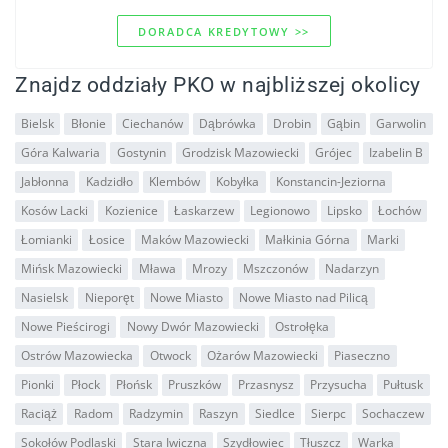
DORADCA KREDYTOWY >>
Znajdz oddziały PKO w najbliższej okolicy
Bielsk
Błonie
Ciechanów
Dąbrówka
Drobin
Gąbin
Garwolin
Góra Kalwaria
Gostynin
Grodzisk Mazowiecki
Grójec
Izabelin B
Jabłonna
Kadzidło
Klembów
Kobyłka
Konstancin-Jeziorna
Kosów Lacki
Kozienice
Łaskarzew
Legionowo
Lipsko
Łochów
Łomianki
Łosice
Maków Mazowiecki
Małkinia Górna
Marki
Mińsk Mazowiecki
Mława
Mrozy
Mszczonów
Nadarzyn
Nasielsk
Nieporęt
Nowe Miasto
Nowe Miasto nad Pilicą
Nowe Pieścirogi
Nowy Dwór Mazowiecki
Ostrołęka
Ostrów Mazowiecka
Otwock
Ożarów Mazowiecki
Piaseczno
Pionki
Płock
Płońsk
Pruszków
Przasnysz
Przysucha
Pułtusk
Raciąż
Radom
Radzymin
Raszyn
Siedlce
Sierpc
Sochaczew
Sokołów Podlaski
Stara Iwiczna
Szydłowiec
Tłuszcz
Warka