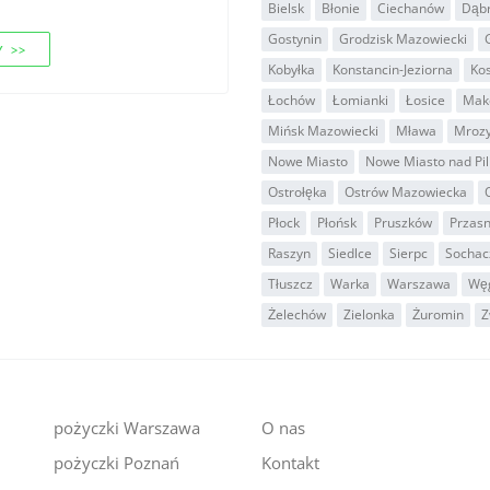
Bielsk
Błonie
Ciechanów
Dąb
Gostynin
Grodzisk Mazowiecki
 >>
Kobyłka
Konstancin-Jeziorna
Ko
Łochów
Łomianki
Łosice
Mak
Mińsk Mazowiecki
Mława
Mroz
Nowe Miasto
Nowe Miasto nad Pil
Ostrołęka
Ostrów Mazowiecka
Płock
Płońsk
Pruszków
Przas
Raszyn
Siedlce
Sierpc
Socha
Tłuszcz
Warka
Warszawa
Wę
Żelechów
Zielonka
Żuromin
Z
pożyczki Warszawa
O nas
pożyczki Poznań
Kontakt
i