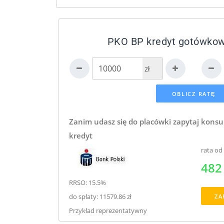
PKO BP kredyt gotówkowy
zł
Zanim udasz się do placówki zapytaj konsu
kredyt
rata od
482 
RRSO: 15.5%
do spłaty: 11579.86 zł
ZA
Przykład reprezentatywny