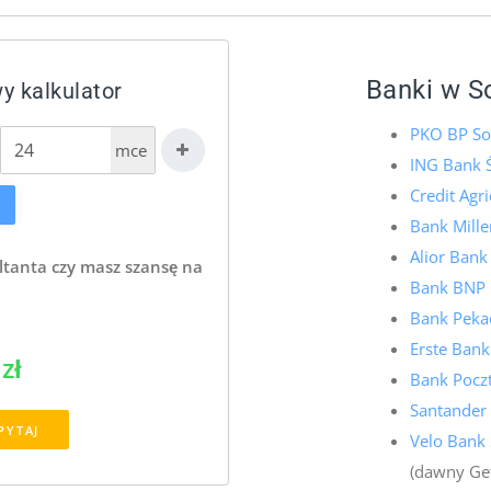
Banki w S
 kalkulator
PKO BP S
mce
ING Bank 
Credit Agr
Bank Mill
Alior Ban
ltanta czy masz szansę na
Bank BNP 
Bank Peka
Erste Ban
zł
Bank Pocz
Santander
PYTAJ
Velo Bank
(dawny Ge