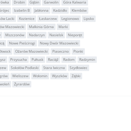
rówka
Drobin
Gąbin
Garwolin
Góra Kalwaria
Grójec
Izabelin B
Jabłonna
Kadzidło
Klembów
sów Lacki
Kozienice
Łaskarzew
Legionowo
Lipsko
ów Mazowiecki
Małkinia Górna
Marki
y
Mszczonów
Nadarzyn
Nasielsk
Nieporęt
icą
Nowe Pieścirogi
Nowy Dwór Mazowiecki
Otwock
Ożarów Mazowiecki
Piaseczno
Pionki
nysz
Przysucha
Pułtusk
Raciąż
Radom
Radzymin
czew
Sokołów Podlaski
Stara Iwiczna
Szydłowiec
grów
Wieliszew
Wołomin
Wyszków
Ząbki
woleń
Żyrardów