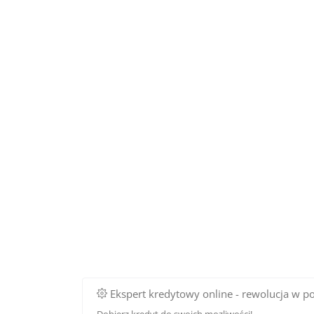
Ekspert kredytowy online - rewolucja w p
Dobierz kredyt do swoich mozliwości!